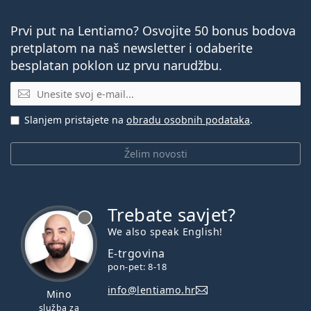
Prvi put na Lentiamo? Osvojite 50 bonus bodova
pretplatom na naš newsletter i odaberite
besplatan poklon uz prvu narudžbu.
E-mail
Slanjem pristajete na
obradu osobnih podataka
.
Želim novosti
Trebate savjet?
je offline
We also speak English!
E-trgovina
pon-pet: 8-18
info@lentiamo.hr
Mino
služba za