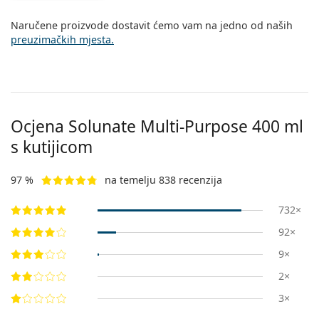
Persol
Naručene proizvode dostavit ćemo vam na jedno od naših
Prada
preuzimačkih mjesta.
Sve marke sunčanih naočala
Ocjena Solunate Multi-Purpose 400 ml
s kutijicom
97 %
na temelju 838 recenzija
732×
92×
9×
2×
3×