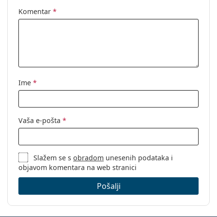
koristite otopinu i nikada se neće izgubiti tijekom
otvaranja:
putovanja.
Komentar
*
Dodaci
Kutijica u
1
pakiranju:
Ostalo
Kategorija:
Otopine
Ime
*
Dodaci
Vaša e-pošta
*
Slažem se s
obradom
unesenih podataka i
objavom komentara na web stranici
Pošalji