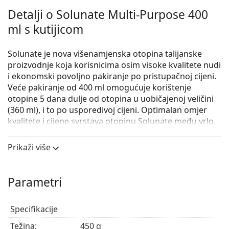
Detalji o Solunate Multi-Purpose 400
ml s kutijicom
Solunate je nova višenamjenska otopina talijanske
proizvodnje koja korisnicima osim visoke kvalitete nudi
i ekonomski povoljno pakiranje po pristupačnoj cijeni.
Veće pakiranje od 400 ml omogućuje korištenje
otopine 5 dana dulje od otopina u uobičajenoj veličini
(360 ml), i to po usporedivoj cijeni. Optimalan omjer
kvalitete i cijene svrstava otopinu Solunate među vrlo
popularne otopine na tržištu.
Prikaži više
Solunate je jedna od najprodavanijih otopina u našem
e-trgovini i izvrsna je alternativa drugim univerzalnim
otopinama kao što su ReNu MPS Sensitive Eyes,
Parametri
Biotrue Multi-Purpose ili serija OPTI-FREE.
Univerzalna otopina Solunate s hijaluronskom
Specifikacije
kiselinom namijenjena je čišćenju, dezinfekci, vlaženju,
ispiranju i čuvanju svih mekanih kontaktnih leća,
Težina:
450 g