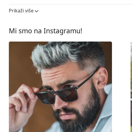
Širina leće:
57 mm
Prikaži više
Materijal leća:
Plastika
UV filtar 400:
Da
Mi smo na Instagramu!
Okviri
Oblik okvira:
Četvrtaste
Boja okvira:
Crna
Materijal okvira:
Plastika
Veličina:
M
Širina:
140 mm
Dužina drškice:
145 mm
Širina mosta:
18 mm
Težina:
45 g
Prilagodljivi jastučići za nos:
Ne