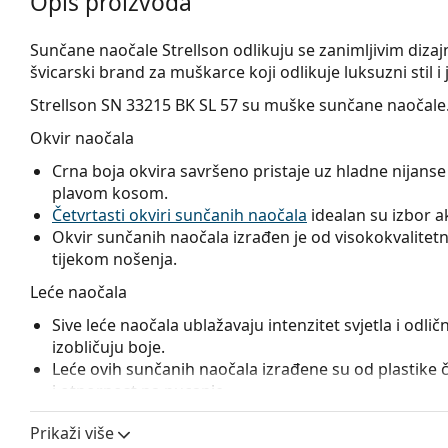
Opis proizvoda
Sunčane naočale Strellson odlikuju se zanimljivim dizaj
švicarski brand za muškarce koji odlikuje luksuzni stil i
Strellson SN 33215 BK SL 57
su muške sunčane naočale
Okvir naočala
Crna boja okvira savršeno pristaje uz hladne nijanse 
plavom kosom.
Četvrtasti okviri sunčanih naočala
idealan su izbor ako
Okvir sunčanih naočala izrađen je od visokokvalitetne
tijekom nošenja.
Leće naočala
Sive leće naočala ublažavaju intenzitet svjetla i odličn
izobličuju boje.
Leće ovih sunčanih naočala izrađene su od plastike 
i otpornost na pucanje.
Naočale s UV 400 pružaju 100% zaštitu od štetnog s
Prikaži više
filtar kategorije 3 (propusnost svjetla 8 – 18%) – ta