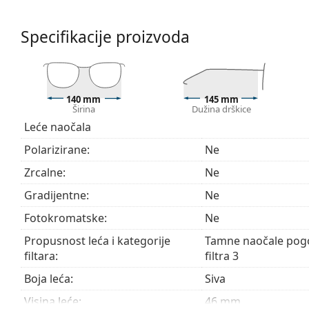
na plaži ili u gradu.
Pribor
Specifikacije proizvoda
Naočale isporučujemo s originalnom futrolom. Boja f
Krpa koja se nalazi u pakiranju idealna je za čišćen
sadržavati tekstilnu vrećicu.
140 mm
145 mm
Pogledajte cijelu ponudu
sunčanih naočala
, gdje možet
Širina
Dužina drškice
Leće naočala
Polarizirane:
Ne
Zrcalne:
Ne
Gradijentne:
Ne
Fotokromatske:
Ne
Propusnost leća i kategorije
Tamne naočale pogo
filtara:
filtra 3
Boja leća:
Siva
Visina leće:
46 mm