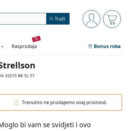
Navigacijska ploča
Traži
ste prijavljeni
Košarica
rasprodaja
Bonus roba
Strellson
SN 33215 BK SL 57
Trenutno ne prodajemo ovaj proizvod.
Moglo bi vam se svidjeti i ovo