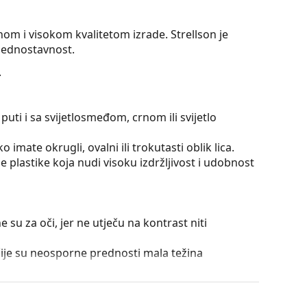
nom i visokom kvalitetom izrade. Strellson je
 jednostavnost.
.
puti i sa svijetlosmeđom, crnom ili svijetlo
 imate okrugli, ovalni ili trokutasti oblik lica.
 plastike koja nudi visoku izdržljivost i udobnost
e su za oči, jer ne utječu na kontrast niti
čije su neosporne prednosti mala težina
unčevog zračenja. Leće naočala sadrže sunčani
mni filtar pogodan za intenzivno sunčevo zračenje