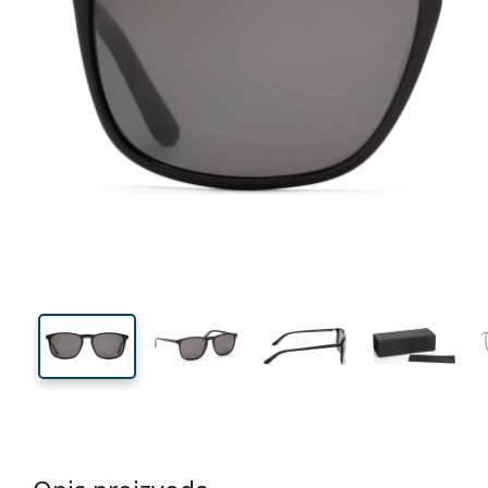
140 mm
Širina
Širina
leće
46 mm
57 mm
Visina leće
Širina leće