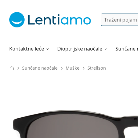
Pretraga
Prijava
Web navigacija
Otopine za leće
Sve o kupovini
Kontaktne leće
Dioptrijske naočale
Sunčane 
Sunčane naočale
Muške
Strellson