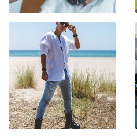
Dodaci
Kutijica:
Da
Krpa za čišćenje:
Da
Ostalo
Spol:
Muške
Kategorija:
Sunčane naočale
Marka:
Strellson
Upotreba:
Moda
Kod:
SN 33215 BK SL 57