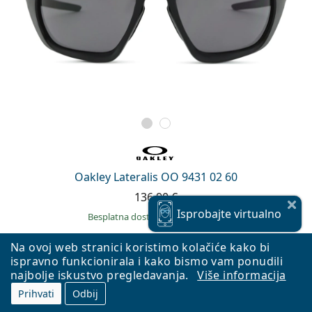
Oakley Lateralis OO 9431 02 60
136,90 €
Isprobajte
virtualno
Besplatna dostava
&
na skladištu
Na ovoj web stranici koristimo kolačiće kako bi
ispravno funkcionirala i kako bismo vam ponudili
najbolje iskustvo pregledavanja.
Više informacija
Prihvati
Odbij