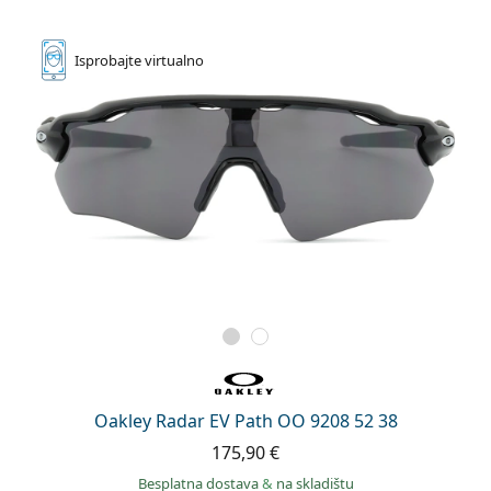
Persol
Prada
Isprobajte
virtualno
Sve marke sunčanih naočala
Oakley Radar EV Path OO 9208 52 38
175,90 €
Besplatna dostava
&
na skladištu