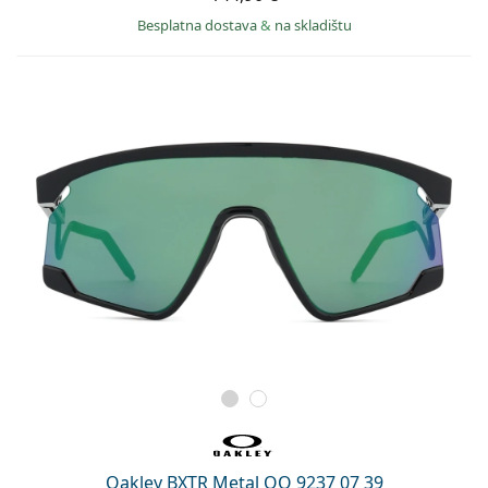
Besplatna dostava
&
na skladištu
Oakley BXTR Metal OO 9237 07 39