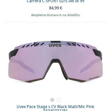
Carrera C SPORT 02/S I46 IR 99
84,99 €
Besplatna dostava
&
na skladištu
Uvex Pace Stage s CV Black Matt/Mir. Pink
S5330732281