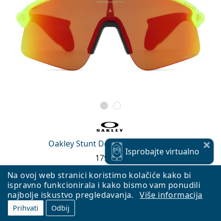
Oakley Stunt Devil OO 9517 03 39
Isprobajte
virtualno
179,90 €
Besplatna dostava
&
na skladištu
Na ovoj web stranici koristimo kolačiće kako bi
ispravno funkcionirala i kako bismo vam ponudili
najbolje iskustvo pregledavanja.
Više informacija
Prihvati
Odbij
Isprobajte
virtualno