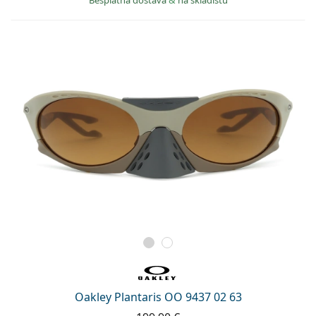
Besplatna dostava
&
na skladištu
Persol
Prada
Sve marke sunčanih naočala
Oakley Plantaris OO 9437 02 63