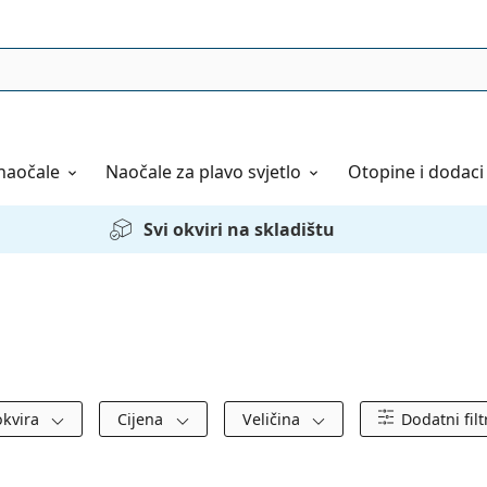
naočale
Naočale
za plavo svjetlo
Otopine i dodaci
Svi okviri na skladištu
okvira
Cijena
Veličina
Dodatni filt