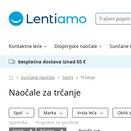
Pretraga
Prijava
Web navigacija
Otopine za leće
Sve o kupovini
Kontaktne leće
Dioptrijske naočale
Sunčane 
besplatna dostava iznad 65 €
Sunčane naočale
Sport
Trčanje
Naočale za trčanje
Filtri
Spol
Marka
Vrsta leća
Oblik 
Upotreba
Pogodno za sportove
Sport
Trčanje
Poništi sve