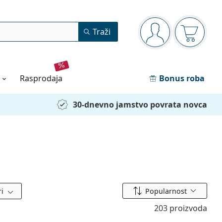
Navigacijska ploča
Traži
ste prijavljeni
Košarica
rasprodaja
Bonus roba
30-dnevno jamstvo povrata novca
Sortiraj prema
ri
Popularnost
203 proizvoda