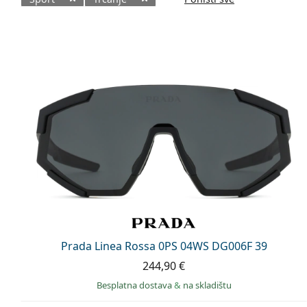
Dostupni proizvodi
Prada Linea Rossa 0PS 04WS DG006F 39
244,90 €
Besplatna dostava
&
na skladištu