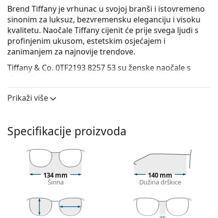
Brend Tiffany je vrhunac u svojoj branši i istovremeno
sinonim za luksuz, bezvremensku eleganciju i visoku
kvalitetu. Naočale Tiffany cijenit će prije svega ljudi s
profinjenim ukusom, estetskim osjećajem i
zanimanjem za najnovije trendove.
Tiffany & Co. 0TF2193 8257 53
su ženske naočale s
dioptrijom.
Okvir naočala
Prikaži više
Siva boja okvira odlično se slaže s hladnim tonom
kože i s riđom, sivom, bijelom ili tamnoplavom
Specifikacije proizvoda
kosom.
Četvrtasti okviri idealan su izbor ako imate okrugli,
ovalni ili trokutasti oblik lica.
Okvir naočala izrađen je u kombinaciji metala
i plastike. Nudi visoku otpornost, čvrstoću
134 mm
140 mm
Širina
Dužina drškice
i neobičan stil.
Cijeli okviri su najčešći tip okvira, sastoje se od
središnjeg dijela naočala i para drškica. Svojim
upečatljivim dizajnom pomažu vam naglasiti