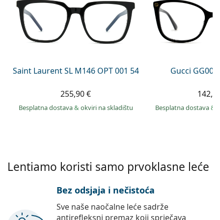
Persol
Prada
Sve marke sunčanih naočala
Saint Laurent SL M146 OPT 001 54
Gucci GG002
255,90 €
142,9
Besplatna dostava
&
okviri na skladištu
Besplatna dostava
&
Lentiamo koristi samo prvoklasne leće
Bez odsjaja i nečistoća
Sve naše naočalne leće sadrže
antirefleksni premaz koji sprječava