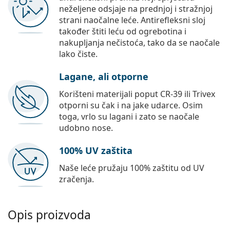
neželjene odsjaje na prednjoj i stražnjoj
strani naočalne leće. Antirefleksni sloj
također štiti leću od ogrebotina i
nakupljanja nečistoća, tako da se naočale
lako čiste.
Lagane, ali otporne
Korišteni materijali poput CR-39 ili Trivex
otporni su čak i na jake udarce. Osim
toga, vrlo su lagani i zato se naočale
udobno nose.
100% UV zaštita
Naše leće pružaju 100% zaštitu od UV
zračenja.
Opis proizvoda