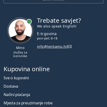
Trebate savjet?
je online
We also speak English!
E-trgovina
pon-pet: 8-18
info@lentiamo.hr
Mino
služba za
korisnike
Kupovina online
Sve o kupovini
Dostava
Načini plaćanja
Mjesta za preuzimanje robe