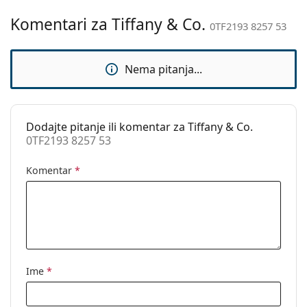
Komentari za Tiffany & Co.
Prilagodljivi
Ne
0TF2193 8257 53
jastučići za nos:
Dodaci
Nema pitanja...
Kutijica:
Da
Krpa za
Da
čišćenje:
Dodajte pitanje ili komentar za Tiffany & Co.
0TF2193 8257 53
Ostalo
Spol:
Ženske
Komentar
*
Kategorija:
Dioptrijske naočale
Marka:
Tiffany&Co.
Kod:
0TF2193 8257 53
Ime
*