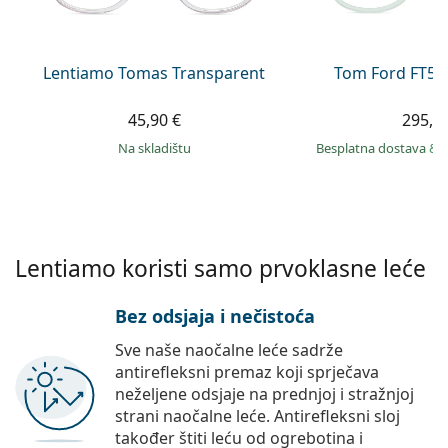
Persol
Prada
Lentiamo Tomas Transparent
Tom Ford FT59
Sve marke sunčanih naočala
45,90 €
295,9
na skladištu
Besplatna dostava
&
Lentiamo koristi samo prvoklasne leće
Bez odsjaja i nečistoća
Sve naše naočalne leće sadrže
antirefleksni premaz koji sprječava
neželjene odsjaje na prednjoj i stražnjoj
strani naočalne leće. Antirefleksni sloj
također štiti leću od ogrebotina i