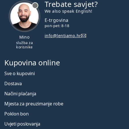
Trebate savjet?
je offline
We also speak English!
E-trgovina
pon-pet: 8-18
info@lentiamo.hr
Mino
služba za
korisnike
Kupovina online
Sve o kupovini
Dostava
Načini plaćanja
Mjesta za preuzimanje robe
Poklon bon
Uvjeti poslovanja