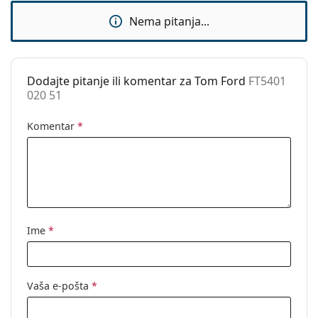
Dodaci
Nema pitanja...
Kutijica:
Da
Krpa za
Da
čišćenje:
Dodajte pitanje ili komentar za Tom Ford
FT5401
020 51
Ostalo
Spol:
Unisex
Komentar
*
Kategorija:
Dioptrijske naočale
Marka:
Tom Ford
Kod:
FT5401 020 51
Ime
*
Vaša e-pošta
*