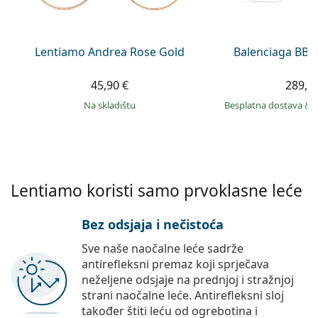
Persol
Prada
Lentiamo Andrea Rose Gold
Balenciaga BB0
Sve marke sunčanih naočala
45,90 €
289,9
na skladištu
Besplatna dostava
&
Lentiamo koristi samo prvoklasne leće
Bez odsjaja i nečistoća
Sve naše naočalne leće sadrže
antirefleksni premaz koji sprječava
neželjene odsjaje na prednjoj i stražnjoj
strani naočalne leće. Antirefleksni sloj
također štiti leću od ogrebotina i