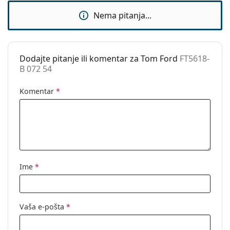
Dodaci
Nema pitanja...
Kutijica:
Da
Krpa za
Da
čišćenje:
Dodajte pitanje ili komentar za Tom Ford
FT5618-
B 072 54
Ostalo
Spol:
Ženske
Komentar
*
Kategorija:
Dioptrijske naočale
Marka:
Tom Ford
Kod:
FT5618-B 072 54
Ime
*
Vaša e-pošta
*