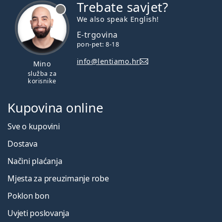
Trebate savjet?
je offline
We also speak English!
E-trgovina
pon-pet: 8-18
info@lentiamo.hr
Mino
služba za
korisnike
Kupovina online
Sve o kupovini
Dostava
Načini plaćanja
Mjesta za preuzimanje robe
Poklon bon
Uvjeti poslovanja