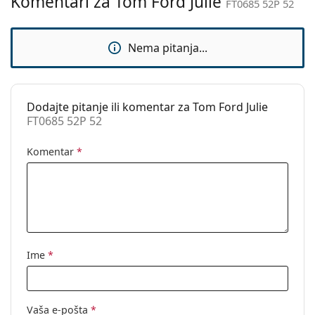
Komentari za Tom Ford Julie
FT0685 52P 52
Upotreba:
Moda
Kod:
FT0685 52P 52
Nema pitanja...
Dodajte pitanje ili komentar za Tom Ford Julie
FT0685 52P 52
Komentar
*
Ime
*
Vaša e-pošta
*