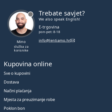
Trebate savjet?
je offline
We also speak English!
E-trgovina
pon-pet: 8-18
info@lentiamo.hr
Mino
služba za
korisnike
Kupovina online
Sve o kupovini
Dostava
Načini plaćanja
Mjesta za preuzimanje robe
Poklon bon