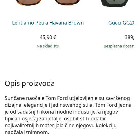
Persol
Prada
Lentiamo Petra Havana Brown
Gucci GG203
Sve marke sunčanih naočala
45,90 €
389,9
na skladištu
Besplatna dostava
Opis proizvoda
Sunčane naočale Tom Ford utjelovljenje su savršenog
dizajna, elegancije i jedinstvenog stila. Tom Ford jedna
je od sadašnjih ikona modne industrije, a njegov
tipičan osjećaj za detalje, osobit stil i odabir
najkvalitetnijih materijala čine njegovu kolekciju
naočala iznimnom.