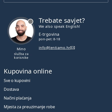
Trebate savjet?
je offline
We also speak English!
E-trgovina
pon-pet: 8-18
info@lentiamo.hr
Mino
služba za
korisnike
Kupovina online
Sve o kupovini
Dostava
Načini plaćanja
Mjesta za preuzimanje robe