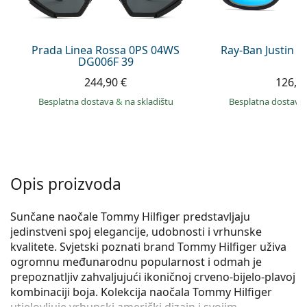
Persol
Prada
Prada Linea Rossa 0PS 04WS
Ray-Ban Justin 
DG006F 39
Sve marke sunčanih naočala
244,90 €
126,9
Besplatna dostava
&
na skladištu
Besplatna dostava
Opis proizvoda
Sunčane naočale Tommy Hilfiger predstavljaju
jedinstveni spoj elegancije, udobnosti i vrhunske
kvalitete. Svjetski poznati brand Tommy Hilfiger uživa
ogromnu međunarodnu popularnost i odmah je
prepoznatljiv zahvaljujući ikoničnoj crveno-bijelo-plavoj
kombinaciji boja. Kolekcija naočala Tommy Hilfiger