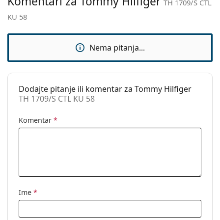
Komentari za Tommy Hilfiger
Kategorija:
Sunčane naočale
TH 1709/S CTL
KU 58
Marka:
Tommy Hilfiger
Upotreba:
Moda
Nema pitanja...
Kod:
TH 1709/S CTL KU 58
Dodajte pitanje ili komentar za Tommy Hilfiger
TH 1709/S CTL KU 58
Komentar
*
Ime
*