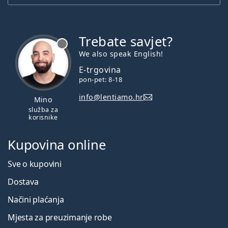
Trebate savjet?
je offline
We also speak English!
E-trgovina
pon-pet: 8-18
info@lentiamo.hr
Mino
služba za
korisnike
Kupovina online
Sve o kupovini
Dostava
Načini plaćanja
Mjesta za preuzimanje robe