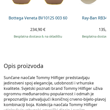
Persol
Prada
Bottega Veneta BV1012S 003 60
Ray-Ban RB344
Sve marke sunčanih naočala
234,90 €
135,9
Besplatna dostava
&
na skladištu
Besplatna dostava
Opis proizvoda
Sunčane naočale Tommy Hilfiger predstavljaju
jedinstveni spoj elegancije, udobnosti i vrhunske
kvalitete. Svjetski poznati brand Tommy Hilfiger uživa
ogromnu međunarodnu popularnost i odmah je
prepoznatljiv zahvaljujući ikoničnoj crveno-bijelo-plavoj
kombinaciji boja. Kolekcija naočala Tommy Hilfiger