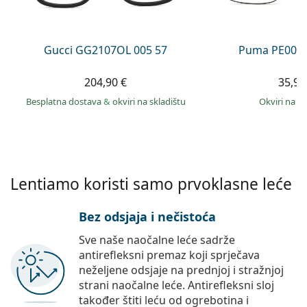
Persol
Prada
Gucci GG2107OL 005 57
Puma PE0027
Sve marke sunčanih naočala
204,90 €
35,99
Besplatna dostava
&
okviri na skladištu
okviri na s
Lentiamo koristi samo prvoklasne leće
Bez odsjaja i nečistoća
Sve naše naočalne leće sadrže
antirefleksni premaz koji sprječava
neželjene odsjaje na prednjoj i stražnjoj
strani naočalne leće. Antirefleksni sloj
također štiti leću od ogrebotina i