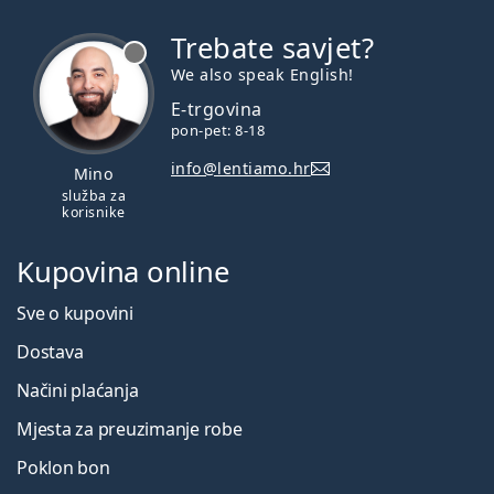
Trebate savjet?
je offline
We also speak English!
E-trgovina
pon-pet: 8-18
info@lentiamo.hr
Mino
služba za
korisnike
Kupovina online
Sve o kupovini
Dostava
Načini plaćanja
Mjesta za preuzimanje robe
Poklon bon