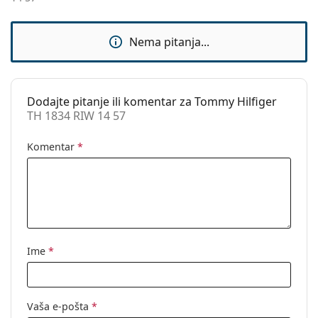
Fleksibilni
Ne
zglob:
Nema pitanja...
Sunčani klip:
Ne
Dodaci
Kutijica:
Da
Dodajte pitanje ili komentar za Tommy Hilfiger
TH 1834 RIW 14 57
Krpa za
Da
čišćenje:
Komentar
*
Ostalo
Spol:
Muške
Kategorija:
Dioptrijske naočale
Marka:
Tommy Hilfiger
Ime
*
Kod:
TH 1834 RIW 14 57
Vaša e-pošta
*