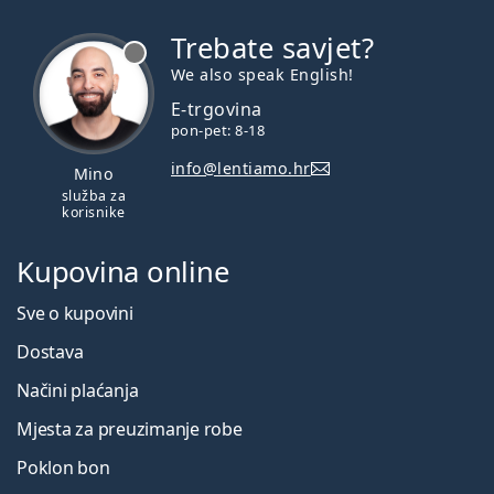
Trebate savjet?
je offline
We also speak English!
E-trgovina
pon-pet: 8-18
info@lentiamo.hr
Mino
služba za
korisnike
Kupovina online
Sve o kupovini
Dostava
Načini plaćanja
Mjesta za preuzimanje robe
Poklon bon