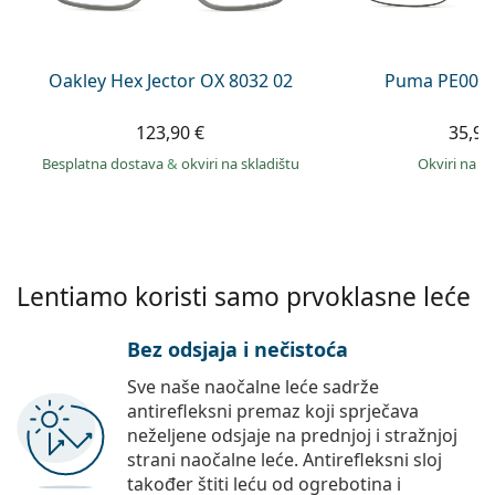
Persol
Prada
Oakley Hex Jector OX 8032 02
Puma PE0027
Sve marke sunčanih naočala
123,90 €
35,99
Besplatna dostava
&
okviri na skladištu
okviri na s
Lentiamo koristi samo prvoklasne leće
Bez odsjaja i nečistoća
Sve naše naočalne leće sadrže
antirefleksni premaz koji sprječava
neželjene odsjaje na prednjoj i stražnjoj
strani naočalne leće. Antirefleksni sloj
također štiti leću od ogrebotina i