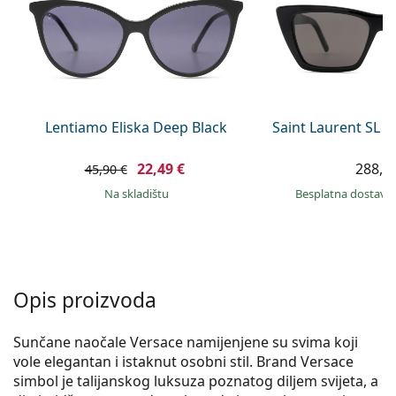
Persol
Prada
Sve marke sunčanih naočala
Lentiamo Eliska Deep Black
Saint Laurent SL 
22,49 €
288,9
45,90 €
na skladištu
Besplatna dostava
Opis proizvoda
Sunčane naočale Versace namijenjene su svima koji
vole elegantan i istaknut osobni stil. Brand Versace
simbol je talijanskog luksuza poznatog diljem svijeta, a