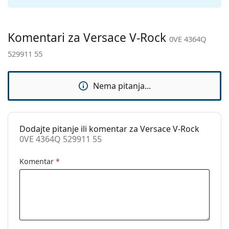
Kategorija:
Sunčane naočale
Marka:
Versace
Komentari za Versace V-Rock
0VE 4364Q
Upotreba:
Moda
529911 55
Kod:
0VE 4364Q 529911 55
Nema pitanja...
Dodajte pitanje ili komentar za Versace V-Rock
0VE 4364Q 529911 55
Komentar
*