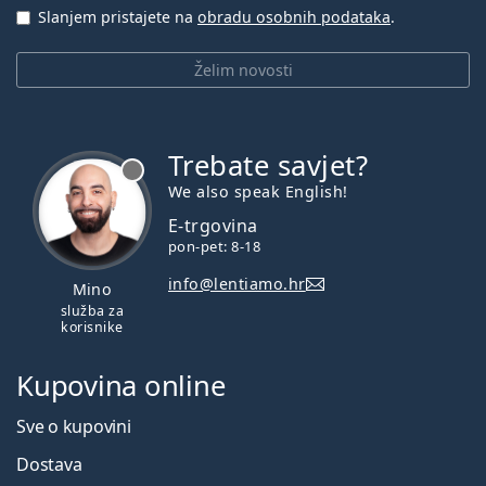
Slanjem pristajete na
obradu osobnih podataka
.
Želim novosti
Trebate savjet?
je offline
We also speak English!
E-trgovina
pon-pet: 8-18
info@lentiamo.hr
Mino
služba za
korisnike
Kupovina online
Sve o kupovini
Dostava