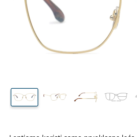
137 mm
Širina
Širina
leće
45 mm
55 mm
Visina leće
Širina leće