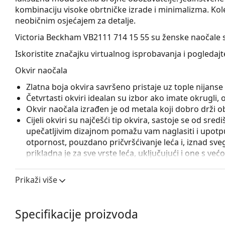
kombinaciju visoke obrtničke izrade i minimalizma. Kole
neobičnim osjećajem za detalje.
Victoria Beckham VB2111 714 15 55
su ženske naočale s
Iskoristite značajku virtualnog isprobavanja i pogledaj
Okvir naočala
Zlatna boja okvira savršeno pristaje uz tople nijan
Četvrtasti okviri idealan su izbor ako imate okrugli, ova
Okvir naočala izrađen je od metala koji dobro drži obl
Cijeli okviri su najčešći tip okvira, sastoje se od sred
upečatljivim dizajnom pomažu vam naglasiti i upotpun
otpornost, pouzdano pričvršćivanje leća i, iznad sveg
prikladna je za sve vrste leća, uključujući i one s v
Podesivi nosni jastučići omogućuju lagano podešavanj
prilagođavaju obliku nosa i tako osiguravaju veći k
Prikaži više
uvijek treba obaviti iskusni optičar kako bi se izbjeg
Pribor
Specifikacije proizvoda
Naočale isporučujemo s originalnom futrolom. Boja f