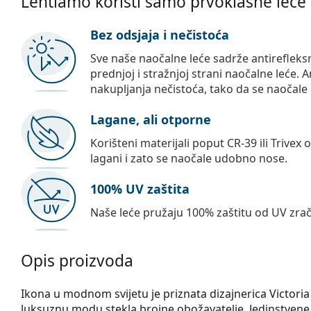
Lentiamo koristi samo prvoklasne leće
Bez odsjaja i nečistoća
Sve naše naočalne leće sadrže antirefleks
prednjoj i stražnjoj strani naočalne leće. A
nakupljanja nečistoća, tako da se naočale 
Lagane, ali otporne
Korišteni materijali poput CR-39 ili Trivex 
lagani i zato se naočale udobno nose.
100% UV zaštita
Naše leće pružaju 100% zaštitu od UV zrač
Opis proizvoda
Ikona u modnom svijetu je priznata dizajnerica Victori
luksuznu modu stekla brojne obožavatelje. Jedinstvene