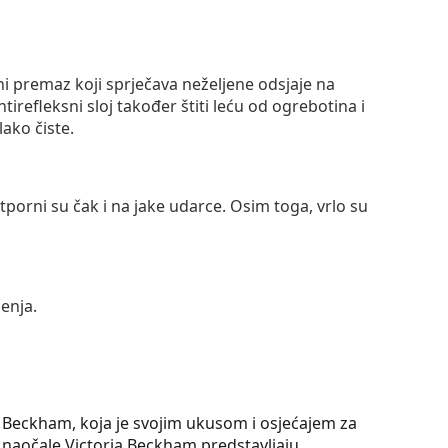
ni premaz koji sprječava neželjene odsjaje na
ntirefleksni sloj također štiti leću od ogrebotina i
lako čiste.
otporni su čak i na jake udarce. Osim toga, vrlo su
enja.
a Beckham, koja je svojim ukusom i osjećajem za
 naočale Victoria Beckham predstavljaju