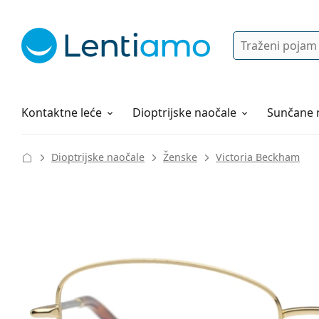
Pretraga
Prijava
Web navigacija
Otopine za leće
Sve o kupovini
Kontaktne leće
Dioptrijske naočale
Sunčane 
Dioptrijske naočale
Ženske
Victoria Beckham