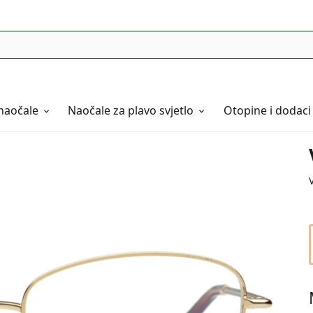
naočale
Naočale
za plavo svjetlo
Otopine i dodaci