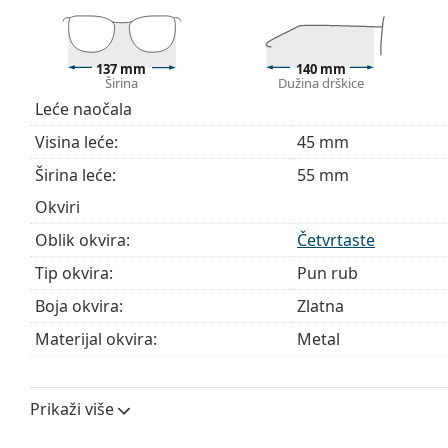
Krpa koja se nalazi u pakiranju idealna je za čišćen
sadržavati tekstilnu vrećicu.
Istražite cijelu ponudu
dioptrijskih naočala
kako biste pr
137 mm
140 mm
Širina
Dužina drškice
kupnju naočala
ako trebate pomoć pri odabiru.
Leće naočala
Ovo je medicinski proizvod. Prije uporabe pročitajte u
Visina leće:
45 mm
Širina leće:
55 mm
Okviri
Oblik okvira:
Četvrtaste
Tip okvira:
Pun rub
Boja okvira:
Zlatna
Materijal okvira:
Metal
Veličina:
M
Širina:
137 mm
Prikaži više
Dužina drškice:
140 mm