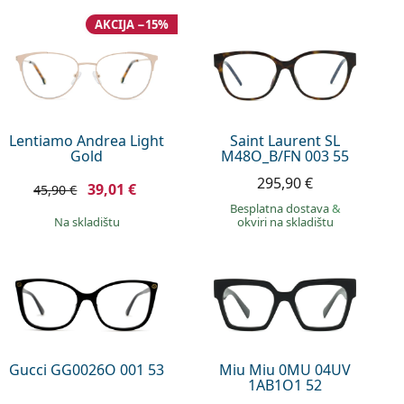
AKCIJA −15%
Lentiamo Andrea Light
Saint Laurent SL
Gold
M48O_B/FN 003 55
295,90 €
39,01 €
45,90 €
Besplatna dostava
&
na skladištu
okviri na skladištu
Gucci GG0026O 001 53
Miu Miu 0MU 04UV
1AB1O1 52