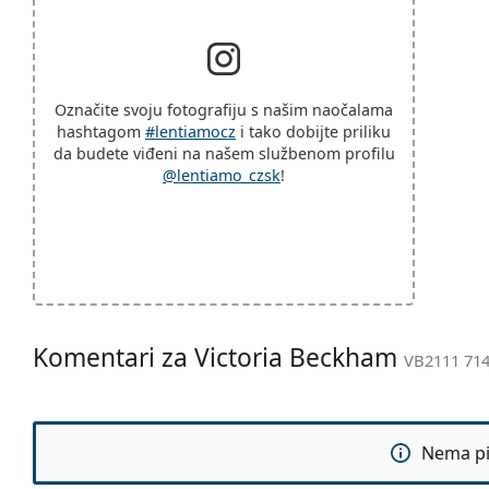
Označite svoju fotografiju s našim naočalama
hashtagom
#lentiamocz
i tako dobijte priliku
da budete viđeni na našem službenom profilu
@lentiamo_czsk
!
Komentari za Victoria Beckham
VB2111 714
Nema pit