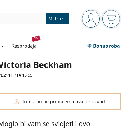
Navigacijska ploča
Traži
ste prijavljeni
Košarica
rasprodaja
Bonus roba
Victoria Beckham
VB2111 714 15 55
Trenutno ne prodajemo ovaj proizvod.
Moglo bi vam se svidjeti i ovo