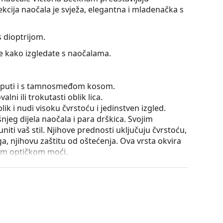
kcija naočala je svježa, elegantna i mladenačka s
 dioptrijom.
te kako izgledate s naočalama.
se puti i s tamnosmeđom kosom.
lni ili trokutasti oblik lica.
ik i nudi visoku čvrstoću i jedinstven izgled.
išnjeg dijela naočala i para drškica. Svojim
iti vaš stil. Njihove prednosti uključuju čvrstoću,
a, njihovu zaštitu od oštećenja. Ova vrsta okvira
ećom optičkom moći.
e položaja i sjedenja naočala. Nosni jastučići se
omfor pri nošenju. Podešavanje nosnih jastučića
la oštećenja ili lom zbog nestručne manipulacije.
utrole i njena izvedba mogu se razlikovati.