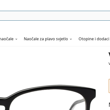
naočale
Naočale
za plavo svjetlo
Otopine i dodaci