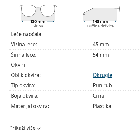
sadržavati tekstilnu vrećicu.
Istražite cijelu ponudu
dioptrijskih naočala
kako biste pr
kupnju naočala
ako trebate pomoć pri odabiru.
130 mm
140 mm
Širina
Dužina drškice
Ovo je medicinski proizvod. Prije uporabe pročitajte u
Leće naočala
Visina leće:
45 mm
Širina leće:
54 mm
Okviri
Oblik okvira:
Okrugle
Tip okvira:
Pun rub
Boja okvira:
Crna
Materijal okvira:
Plastika
Veličina:
M
Širina:
130 mm
Prikaži više
Dužina drškice:
140 mm