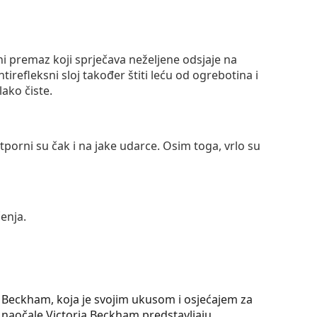
ni premaz koji sprječava neželjene odsjaje na
ntirefleksni sloj također štiti leću od ogrebotina i
lako čiste.
otporni su čak i na jake udarce. Osim toga, vrlo su
enja.
a Beckham, koja je svojim ukusom i osjećajem za
 naočale Victoria Beckham predstavljaju