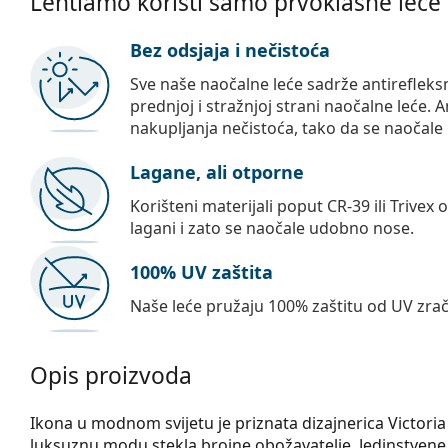
Lentiamo koristi samo prvoklasne leće
Bez odsjaja i nečistoća
Sve naše naočalne leće sadrže antirefleks
prednjoj i stražnjoj strani naočalne leće. A
nakupljanja nečistoća, tako da se naočale 
Lagane, ali otporne
Korišteni materijali poput CR-39 ili Trivex 
lagani i zato se naočale udobno nose.
100% UV zaštita
Naše leće pružaju 100% zaštitu od UV zrač
Opis proizvoda
Ikona u modnom svijetu je priznata dizajnerica Victori
luksuznu modu stekla brojne obožavatelje. Jedinstvene