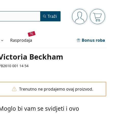
Navigacijska ploča
Traži
ste prijavljeni
Košarica
rasprodaja
Bonus roba
Victoria Beckham
VB2610 001 14 54
Trenutno ne prodajemo ovaj proizvod.
Moglo bi vam se svidjeti i ovo