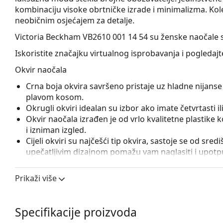
kombinaciju visoke obrtničke izrade i minimalizma. Kole
neobičnim osjećajem za detalje.
Victoria Beckham VB2610 001 14 54
su ženske naočale s
Iskoristite značajku virtualnog isprobavanja i pogledaj
Okvir naočala
Crna boja okvira savršeno pristaje uz hladne nijanse 
plavom kosom.
Okrugli okviri idealan su izbor ako imate četvrtasti ili 
Okvir naočala izrađen je od vrlo kvalitetne plastike
i izniman izgled.
Cijeli okviri su najčešći tip okvira, sastoje se od sred
upečatljivim dizajnom pomažu vam naglasiti i upotpun
otpornost, pouzdano pričvršćivanje leća i, iznad sveg
prikladna je za sve vrste leća, uključujući i one s v
Prikaži više
Pribor
Naočale isporučujemo s originalnom futrolom. Boja f
Specifikacije proizvoda
Krpa koja se nalazi u pakiranju idealna je za čišćen