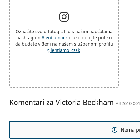
Označite svoju fotografiju s našim naočalama
hashtagom
#lentiamocz
i tako dobijte priliku
da budete viđeni na našem službenom profilu
@lentiamo_czsk
!
Komentari za Victoria Beckham
VB2610 001
Nema pit