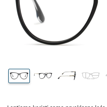
130 mm
Širina
Širina
leće
45 mm
54 mm
Visina leće
Širina leće