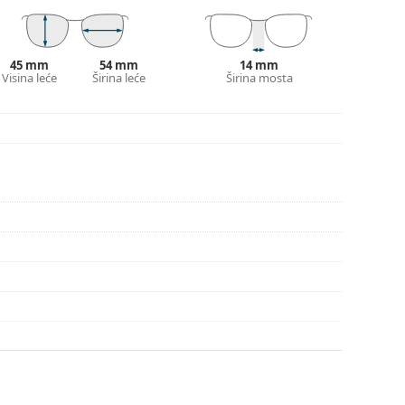
onašli više stilova ili provjerite naš
vodič za
45 mm
54 mm
14 mm
Visina leće
Širina leće
Širina mosta
pute za uporabu.