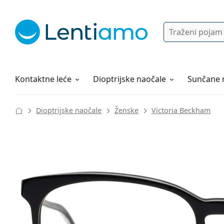
Pretraga
Prijava
Web navigacija
Otopine za leće
Sve o kupovini
Kontaktne leće
Dioptrijske naočale
Sunčane 
Dioptrijske naočale
Ženske
Victoria Beckham