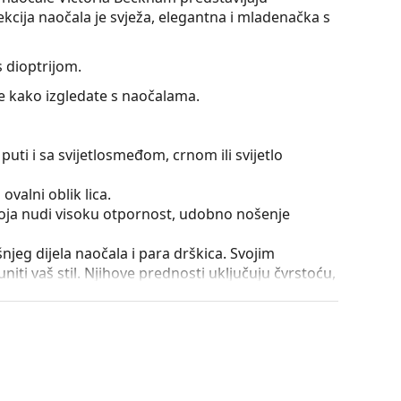
kcija naočala je svježa, elegantna i mladenačka s
 dioptrijom.
te kako izgledate s naočalama.
puti i sa svijetlosmeđom, crnom ili svijetlo
ovalni oblik lica.
 koja nudi visoku otpornost, udobno nošenje
išnjeg dijela naočala i para drškica. Svojim
iti vaš stil. Njihove prednosti uključuju čvrstoću,
a, njihovu zaštitu od oštećenja. Ova vrsta okvira
ećom optičkom moći.
utrole i njena izvedba mogu se razlikovati.
je i njegu naočala. Neki modeli umjesto krpe mogu