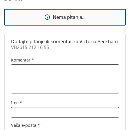
Dodaci
Kutijica:
Da
Nema pitanja...
Krpa za
Da
čišćenje:
Ostalo
Dodajte pitanje ili komentar za Victoria Beckham
VB2615 212 16 55
Spol:
Ženske
Kategorija:
Dioptrijske naočale
Komentar
*
Marka:
Victoria Beckham
Kod:
VB2615 212 16 55
Ime
*
Vaša e-pošta
*