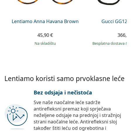
Persol
Prada
Lentiamo Anna Havana Brown
Gucci GG120
Sve marke sunčanih naočala
45,90 €
366,9
na skladištu
Besplatna dostava
&
Lentiamo koristi samo prvoklasne leće
Bez odsjaja i nečistoća
Sve naše naočalne leće sadrže
antirefleksni premaz koji sprječava
neželjene odsjaje na prednjoj i stražnjoj
strani naočalne leće. Antirefleksni sloj
također štiti leću od ogrebotina i