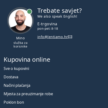
Trebate savjet?
je online
We also speak English!
E-trgovina
pon-pet: 8-18
info@lentiamo.hr
Mino
služba za
korisnike
Kupovina online
Sve o kupovini
Dostava
Načini plaćanja
Mjesta za preuzimanje robe
Poklon bon