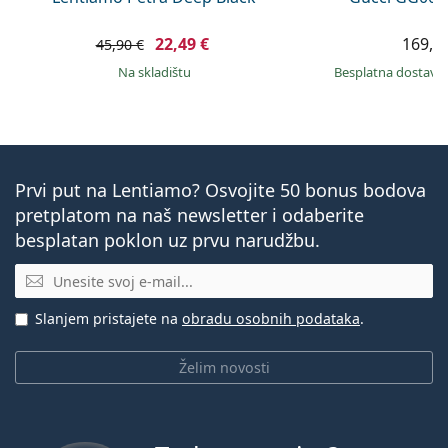
22,49 €
169,9
45,90 €
na skladištu
Besplatna dostava
Prvi put na Lentiamo? Osvojite 50 bonus bodova
pretplatom na naš newsletter i odaberite
besplatan poklon uz prvu narudžbu.
E-mail
Slanjem pristajete na
obradu osobnih podataka
.
Želim novosti