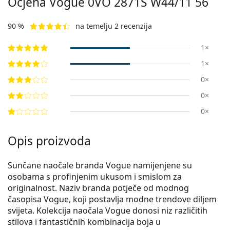
Ocjena Vogue
0VO 2871S W44/11 56
90 %
na temelju 2 recenzija
1×
1×
0×
0×
0×
Opis proizvoda
Sunčane naočale branda Vogue namijenjene su
osobama s profinjenim ukusom i smislom za
originalnost. Naziv branda potječe od modnog
časopisa Vogue, koji postavlja modne trendove diljem
svijeta. Kolekcija naočala Vogue donosi niz različitih
stilova i fantastičnih kombinacija boja u