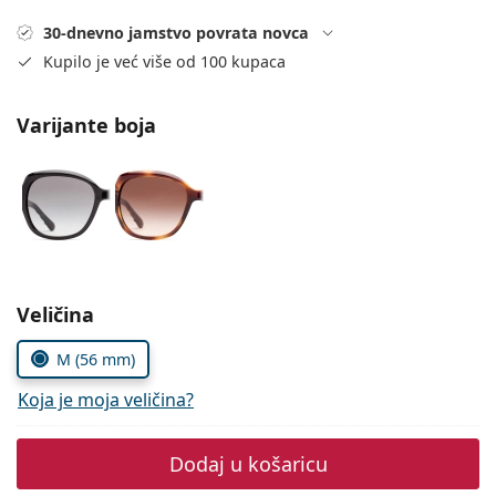
Persol
30-dnevno jamstvo povrata novca
Prada
Kupilo je već više od 100 kupaca
Sve marke sunčanih naočala
Varijante boja
Odaberite parametre
Veličina
M (56 mm)
Koja je moja veličina?
Dodaj u košaricu