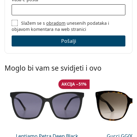
Slažem se s
obradom
unesenih podataka i
objavom komentara na web stranici
Pošalji
Moglo bi vam se svidjeti i ovo
AKCIJA −51%
Lentiamo Petra Deep Black
Gucci GG002