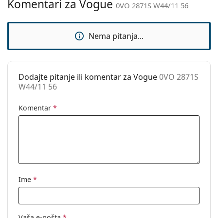
Komentari za Vogue
0VO 2871S W44/11 56
Upotreba:
Moda
Kod:
0VO 2871S W44/11 56
Nema pitanja...
Dodajte pitanje ili komentar za Vogue
0VO 2871S
W44/11 56
Komentar
*
Ime
*
Vaša e-pošta
*