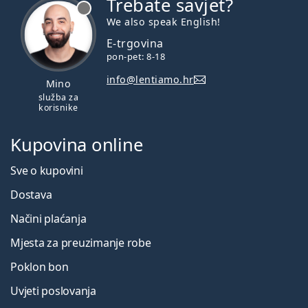
Trebate savjet?
je offline
We also speak English!
E-trgovina
pon-pet: 8-18
info@lentiamo.hr
Mino
služba za
korisnike
Kupovina online
Sve o kupovini
Dostava
Načini plaćanja
Mjesta za preuzimanje robe
Poklon bon
Uvjeti poslovanja