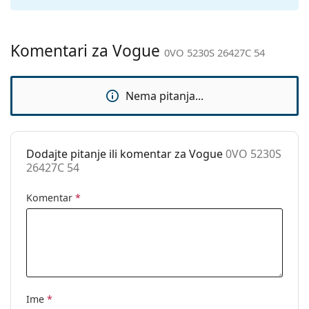
Ostalo
Spol:
Ženske
Komentari za Vogue
Kategorija:
Sunčane naočale
0VO 5230S 26427C 54
Marka:
Vogue
Nema pitanja...
Upotreba:
Moda
Kod:
0VO 5230S 26427C 54
Dodajte pitanje ili komentar za Vogue
0VO 5230S
26427C 54
Komentar
*
Ime
*