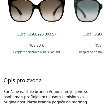
Persol
Prada
Sve marke sunčanih naočala
Gucci GG0022S 003 57
Gucci GG002
169,90 €
199,9
Besplatna dostava
&
na skladištu
Besplatna dostava
Opis proizvoda
Sunčane naočale branda Vogue namijenjene su
osobama s profinjenim ukusom i smislom za
originalnost. Naziv branda potječe od modnog