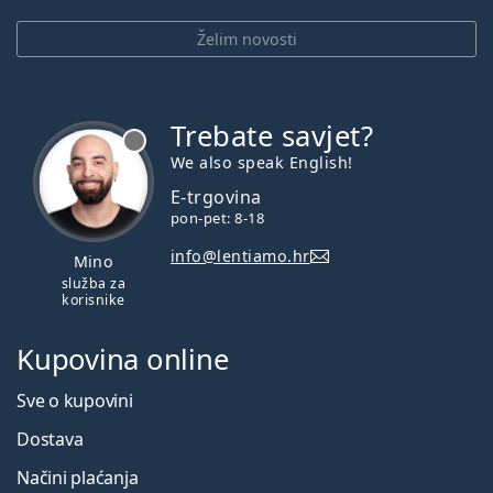
Želim novosti
Trebate savjet?
je offline
We also speak English!
E-trgovina
pon-pet: 8-18
info@lentiamo.hr
Mino
služba za
korisnike
Kupovina online
Sve o kupovini
Dostava
Načini plaćanja