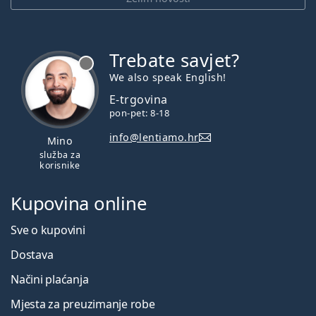
Trebate savjet?
je offline
We also speak English!
E-trgovina
pon-pet: 8-18
info@lentiamo.hr
Mino
služba za
korisnike
Kupovina online
Sve o kupovini
Dostava
Načini plaćanja
Mjesta za preuzimanje robe