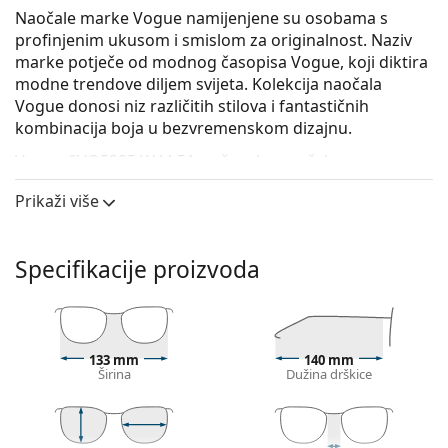
Naočale marke Vogue namijenjene su osobama s
profinjenim ukusom i smislom za originalnost. Naziv
marke potječe od modnog časopisa Vogue, koji diktira
modne trendove diljem svijeta. Kolekcija naočala
Vogue donosi niz različitih stilova i fantastičnih
kombinacija boja u bezvremenskom dizajnu.
Vogue 0VO5285 W44 51
su ženske naočale s
dioptrijom.
Prikaži više
Iskoristite značajku virtualnog isprobavanja i
pogledajte kako izgledate s naočalama.
Specifikacije proizvoda
Okvir naočala
Crna boja okvira savršeno pristaje uz hladne nijanse
puti i sa svijetlosmeđom, crnom ili svijetlo
plavom kosom.
133 mm
140 mm
Četvrtasti okviri idealan su izbor ako imate okrugli,
Širina
Dužina drškice
ovalni ili trokutasti oblik lica.
Okvir naočala izrađen je od vrlo kvalitetne plastike
koja nudi visoku otpornost, udobno nošenje