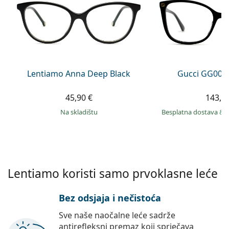
Persol
Prada
Sve marke sunčanih naočala
Lentiamo Anna Deep Black
Gucci GG002
45,90 €
143,9
na skladištu
Besplatna dostava
&
Lentiamo koristi samo prvoklasne leće
Bez odsjaja i nečistoća
Sve naše naočalne leće sadrže
antirefleksni premaz koji sprječava