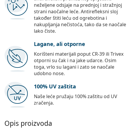
neželjene odsjaje na prednjoj i stražnjoj
strani naočalne leće. Antirefleksni sloj
također štiti leću od ogrebotina i
nakupljanja nečistoća, tako da se naočale
lako čiste.
Lagane, ali otporne
Korišteni materijali poput CR-39 ili Trivex
otporni su čak i na jake udarce. Osim
toga, vrlo su lagani i zato se naočale
udobno nose.
100% UV zaštita
Naše leće pružaju 100% zaštitu od UV
zračenja.
Opis proizvoda