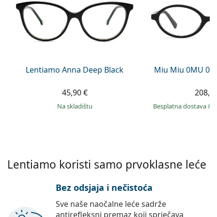
Persol
Prada
Sve marke sunčanih naočala
Lentiamo Anna Deep Black
Miu Miu 0MU 01
45,90 €
208,9
na skladištu
Besplatna dostava
&
Lentiamo koristi samo prvoklasne leće
Bez odsjaja i nečistoća
Sve naše naočalne leće sadrže
antirefleksni premaz koji sprječava