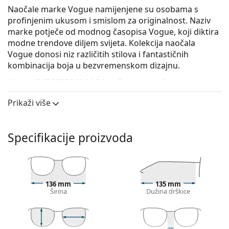
Naočale marke Vogue namijenjene su osobama s
profinjenim ukusom i smislom za originalnost. Naziv
marke potječe od modnog časopisa Vogue, koji diktira
modne trendove diljem svijeta. Kolekcija naočala
Vogue donosi niz različitih stilova i fantastičnih
kombinacija boja u bezvremenskom dizajnu.
Vogue 0VO5305B W44 54
su ženske naočale s
dioptrijom.
Prikaži više
Iskoristite značajku virtualnog isprobavanja i
pogledajte kako izgledate s naočalama.
Specifikacije proizvoda
Okvir naočala
Crna boja okvira savršeno pristaje uz hladne nijanse
puti i sa svijetlosmeđom, crnom ili svijetlo
plavom kosom.
136 mm
135 mm
Pravokutni okviri idealan su izbor ako imate ovalni
Širina
Dužina drškice
ili okrugli oblik lica.
Okvir naočala izrađen je od vrlo kvalitetne plastike
koja nudi visoku otpornost, udobno nošenje