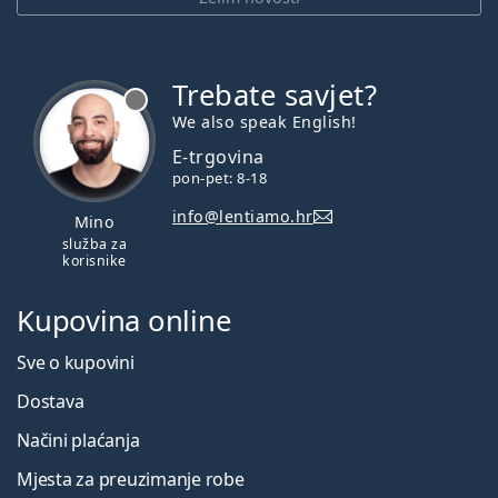
Trebate savjet?
je offline
We also speak English!
E-trgovina
pon-pet: 8-18
info@lentiamo.hr
Mino
služba za
korisnike
Kupovina online
Sve o kupovini
Dostava
Načini plaćanja
Mjesta za preuzimanje robe