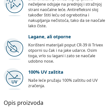
neželjene odsjaje na prednjoj i stražnjoj
strani naočalne leće. Antirefleksni sloj
također štiti leću od ogrebotina i
nakupljanja nečistoća, tako da se naočale
lako čiste.
Lagane, ali otporne
Korišteni materijali poput CR-39 ili Trivex
otporni su čak i na jake udarce. Osim
toga, vrlo su lagani i zato se naočale
udobno nose.
100% UV zaštita
Naše leće pružaju 100% zaštitu od UV
zračenja.
Opis proizvoda