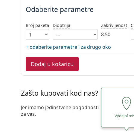
Odaberite parametre
Broj paketa
Dioptrija
Zakrivljenost
C
8.50
+ odaberite parametre i za drugo oko
Dodaj u košaricu
Zašto kupovati kod nas?
Jer imamo jedinstvene pogodnosti
za vas.
Výdejní mí