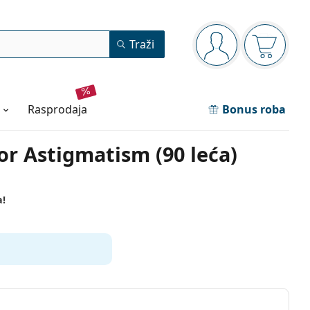
Navigacijska ploča
Traži
ste prijavljeni
Košarica
rasprodaja
Bonus roba
r Astigmatism (90 leća)
a!