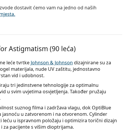
zvode dostavit ćemo vam na jedno od naših
mjesta.
or Astigmatism (90 leća)
ne leće tvrtke
Johnson & Johnson
dizajnirane su za
ogel materijala, nude UV zaštitu, jednostavno
rstan vid i udobnost.
ju tri jedinstvene tehnologije za optimalnu
id u svim uvjetima osvjetljenja. Također pružaju
.
bilnost suznog filma i zadržava vlagu, dok OptiBlue
alnu jasnoću u zatvorenom i na otvorenom. Cylinder
 leću u ispravnom položaju i optimizira torični dizajn
i za pacijente s višim dioptrijama.