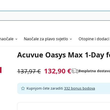
naočale
Naočale
za plavo svjetlo
Otopine i dodaci
Acuvue Oasys Max 1-Day fo
132,90 €
137,97 €
Besplatna dostav
Kupnjom ćete zaraditi
332 bonus bodova
Odaberite parametre