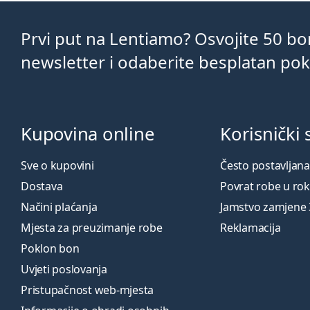
Prvi put na Lentiamo? Osvojite 50 b
newsletter i odaberite besplatan po
Kupovina online
Korisnički 
Sve o kupovini
Često postavljana
Dostava
Povrat robe u ro
Načini plaćanja
Jamstvo zamjene
Mjesta za preuzimanje robe
Reklamacija
Poklon bon
Uvjeti poslovanja
Pristupačnost web-mjesta