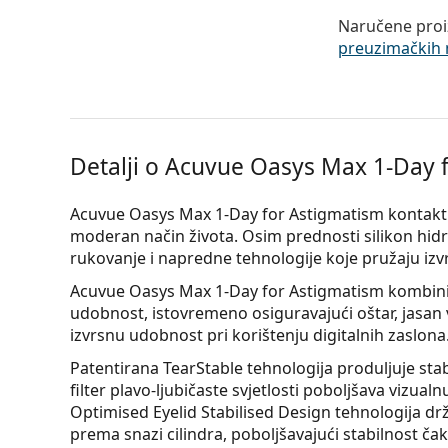
Naručene proi
preuzimačkih 
Detalji o Acuvue Oasys Max 1-Day f
Acuvue Oasys Max 1-Day for Astigmatism kontakt
moderan način života. Osim prednosti silikon hidr
rukovanje i napredne tehnologije koje pružaju izv
Acuvue Oasys Max 1-Day for Astigmatism kombinira
udobnost, istovremeno osiguravajući oštar, jasan v
izvrsnu udobnost pri korištenju digitalnih zaslona
Patentirana TearStable tehnologija produljuje sta
filter plavo-ljubičaste svjetlosti poboljšava vizu
Optimised Eyelid Stabilised Design tehnologija drži
prema snazi cilindra, poboljšavajući stabilnost čak 