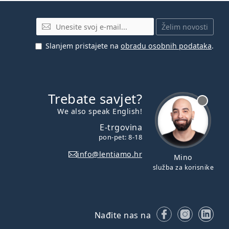
E-mail
Želim novosti
Slanjem pristajete na
obradu osobnih podataka
.
Trebate savjet?
je offline
We also speak English!
E-trgovina
pon-pet: 8-18
info@lentiamo.hr
Mino
služba za korisnike
Facebooku
Instagr
Lin
Nađite nas na