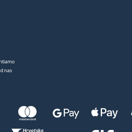
entiamo
od nas