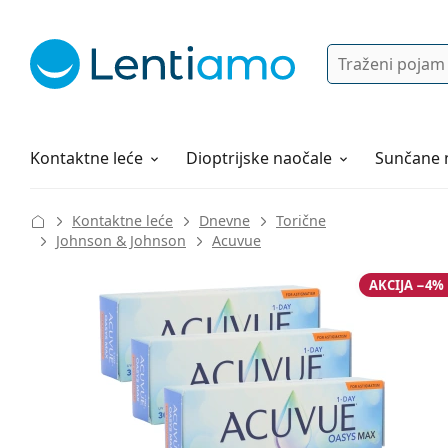
Pretraga
Prijava
Web navigacija
Otopine za leće
Sve o kupovini
Kontaktne leće
Dioptrijske naočale
Sunčane 
Kontaktne leće
Dnevne
Torične
Johnson & Johnson
Acuvue
AKCIJA −4%