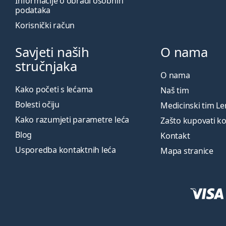
Informacije o obradi osobnih
podataka
Korisnički račun
Savjeti naših
O nama
stručnjaka
O nama
Kako početi s lećama
Naš tim
Bolesti očiju
Medicinski tim L
Kako razumjeti parametre leća
Zašto kupovati k
Blog
Kontakt
Usporedba kontaktnih leća
Mapa stranice