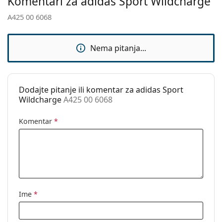
Komentari za adidas Sport Wildcharge
Upotreba:
Sport
A425 00 6068
Pogodno za
Planinarenje
sport:
Nema pitanja...
Kod:
A425 00 6068
Dodajte pitanje ili komentar za adidas Sport
Wildcharge
A425 00 6068
Komentar
*
Ime
*