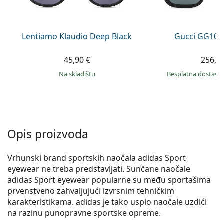
Persol
Prada
Lentiamo Klaudio Deep Black
Gucci GG108
Sve marke sunčanih naočala
45,90 €
256,9
na skladištu
Besplatna dostava
Opis proizvoda
Vrhunski brand sportskih naočala adidas Sport
eyewear ne treba predstavljati. Sunčane naočale
adidas Sport eyewear popularne su među sportašima
prvenstveno zahvaljujući izvrsnim tehničkim
karakteristikama. adidas je tako uspio naočale uzdići
na razinu punopravne sportske opreme.