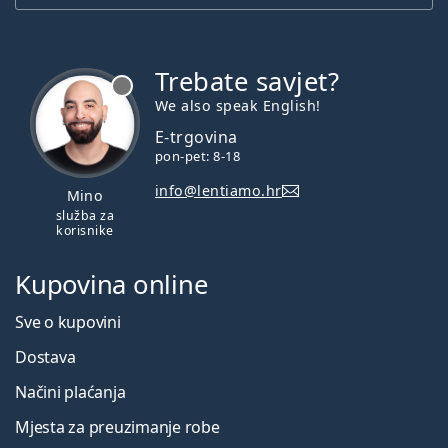
Trebate savjet?
je offline
We also speak English!
E-trgovina
pon-pet: 8-18
info@lentiamo.hr
Mino
služba za
korisnike
Kupovina online
Sve o kupovini
Dostava
Načini plaćanja
Mjesta za preuzimanje robe