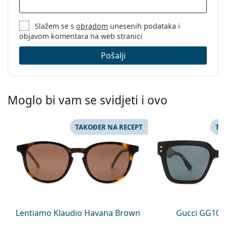
Slažem se s
obradom
unesenih podataka i
objavom komentara na web stranici
Pošalji
Moglo bi vam se svidjeti i ovo
TAKOĐER NA RECEPT
TA
Lentiamo Klaudio Havana Brown
Gucci GG108