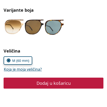
Persol
Varijante boja
Prada
Sve marke sunčanih naočala
Odaberite parametre
Veličina
M (60 mm)
Koja je moja veličina?
Dodaj u košaricu