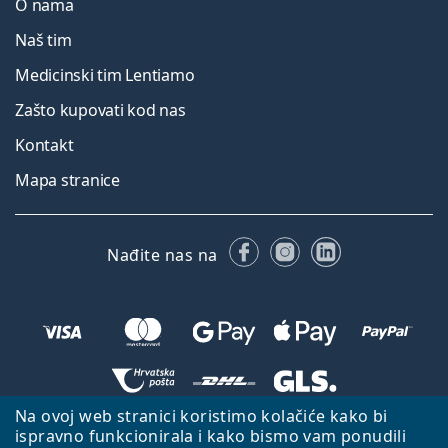
O nama
Naš tim
Medicinski tim Lentiamo
Zašto kupovati kod nas
Kontakt
Mapa stranice
Facebooku
Instagramu
LinkedIn
Nađite nas na
Na ovoj web stranici koristimo kolačiće kako bi
Natrag na početnu stranicu
Idi gore
ispravno funkcionirala i kako bismo vam ponudili