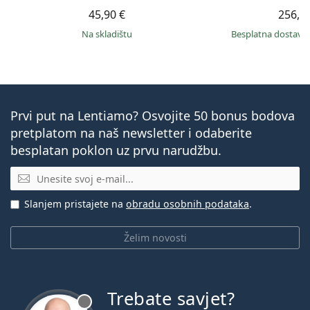
45,90 €
256,9
na skladištu
Besplatna dostava
Prvi put na Lentiamo? Osvojite 50 bonus bodova
pretplatom na naš newsletter i odaberite
besplatan poklon uz prvu narudžbu.
E-mail
Slanjem pristajete na
obradu osobnih podataka
.
Želim novosti
Trebate savjet?
je offline