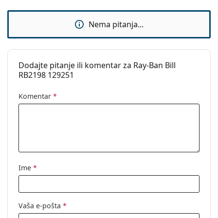
Upotreba:
Moda
Nema pitanja...
Kod:
RB2198 129251 60
Dostupno na
Ne
recept:
Dodajte pitanje ili komentar za Ray-Ban Bill
RB2198 129251
Komentar
*
Ime
*
Vaša e-pošta
*