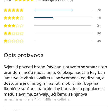
2×
1×
0×
0×
0×
Opis proizvoda
Svjetski poznati brand Ray-ban s pravom se smatra top
brandom među naočalama. Kolekcija naočala Ray-ban
jamstvo je visoke kvalitete i bezvremenskog dizajna, a
dostupna je u mnogim različitim oblicima i bojama.
Ikonične sunčane naočale Ray-ban vrlo su popularne i
među slavnima, zahvaljujući čemu se njihova
popularnost proširila diljem svijeta.
Ray-Ban Bill RB2198 129251
su unisex sunčane naočale.