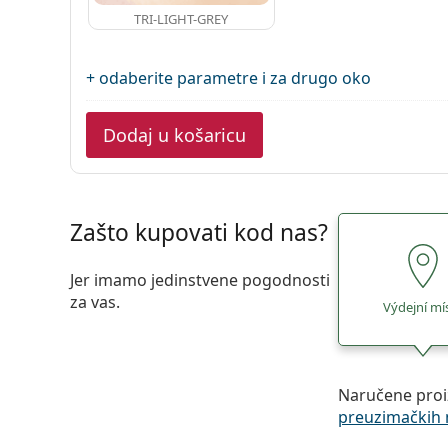
TRI-LIGHT-GREY
+ odaberite parametre i za drugo oko
Dodaj u košaricu
Zašto kupovati kod nas?
Jer imamo jedinstvene pogodnosti
za vas.
Výdejní mí
Naručene proi
preuzimačkih 