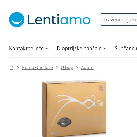
Pretraga
Prijava
Web navigacija
Otopine za leće
Sve o kupovini
Kontaktne leće
Dioptrijske naočale
Sunčane 
Kontaktne leće
U boji
Adore