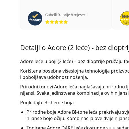
Gabelli R.
,
prije 8 mjeseci
ocjena 5 od 5
Detalji o Adore (2 leće) - bez dioptri
Adore leće u boji (2 leće) – bez dioptrije
pružaju
fa
Korištena posebna višeslojna tehnologija proizv
i poboljšava udobnost nošenja.
Prirodni tonovi Adore leća naglašavaju prirodnu lj
nijansi. Svaka jedinstvena kombinacija ovih nijansi
Pogledajte 3 sheme boja:
Prirodne boje Adore BI-tone leća prekrivaju svje
nijanse boje očiju. Kombinacija ove dvije nijanse
Tonirane Adore DARE leće dostupne su u sedam n