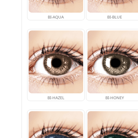
BI-AQUA
BI-BLUE
BI-HAZEL
BI-HONEY