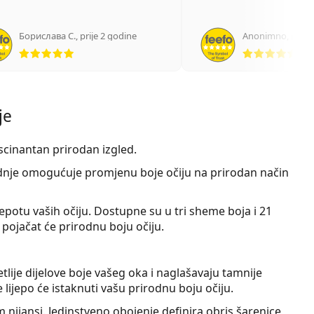
Борислава С.
,
prije 2 godine
Anonimno
,
prije
ocjena 5 od 5
ocj
je
scinantan prirodan
izgled.
odnje omogućuje promjenu boje očiju na prirodan način
epotu vaših očiju. Dostupne su u tri sheme boja i 21
 pojačat će prirodnu boju očiju.
tlije dijelove boje vašeg oka i naglašavaju tamnije
 lijepo će istaknuti vašu prirodnu boju očiju.
ijansi. Jedinstveno obojenje definira obris šarenice,