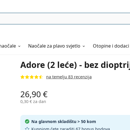
naočale
Naočale
za plavo svjetlo
Otopine i dodaci
Adore (2 leće) - bez dioptri
na temelju 83 recenzija
26,90 €
0,30 €
za dan
Na glavnom skladištu
> 50 kom
Kupnjom ćete zaraditi
67 bonus bodova