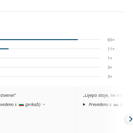
65×
11×
1×
3×
3×
nstvene!
Lijepo stoje, ne iritiraju 
vedeno s
(
prikaži
)
Prevedeno s
(
prikaž