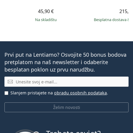
45,90 €
215,9
na skladištu
Besplatna dostava
&
Prvi put na Lentiamo? Osvojite 50 bonus bodova
pretplatom na naš newsletter i odaberite
besplatan poklon uz prvu narudžbu.
E-mail
Slanjem pristajete na
obradu osobnih podataka
.
Želim novosti
je offline