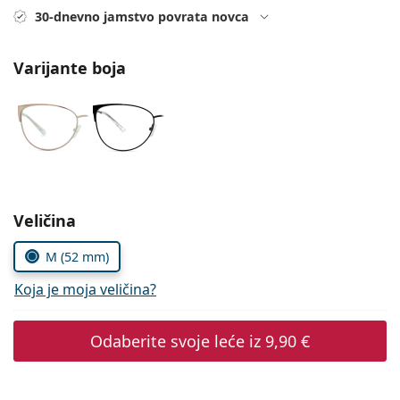
Persol
30-dnevno jamstvo povrata novca
Prada
Varijante boja
Sve marke sunčanih naočala
Odaberite parametre
Veličina
M (52 mm)
Koja je moja veličina?
Odaberite svoje leće iz
9,90 €