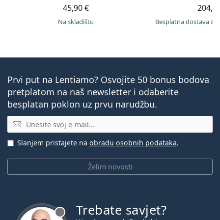
45,90 €
204,9
na skladištu
Besplatna dostava
&
Prvi put na Lentiamo? Osvojite 50 bonus bodova
pretplatom na naš newsletter i odaberite
besplatan poklon uz prvu narudžbu.
E-mail
Slanjem pristajete na
obradu osobnih podataka
.
Želim novosti
Trebate savjet?
je offline