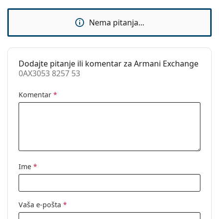
Sunčani klip:
Ne
Dodaci
Nema pitanja...
Kutijica:
Ne
Krpa za
Da
čišćenje:
Dodajte pitanje ili komentar za Armani Exchange
0AX3053 8257 53
Ostalo
Spol:
Ženske
Komentar
*
Kategorija:
Dioptrijske naočale
Marka:
Armani Exchange
Kod:
0AX3053 8257 53
Ime
*
Vaša e-pošta
*