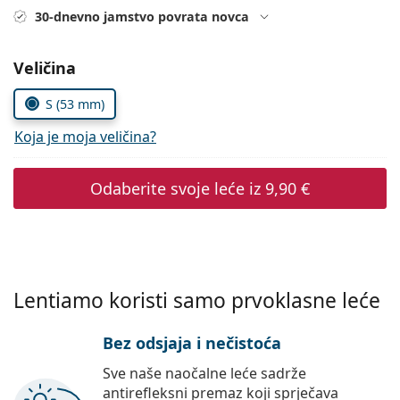
Persol
30-dnevno jamstvo povrata novca
Prada
Odaberite parametre
Veličina
Sve marke sunčanih naočala
S (53 mm)
Koja je moja veličina?
Odaberite svoje leće iz
9,90 €
Lentiamo koristi samo prvoklasne leće
Bez odsjaja i nečistoća
Sve naše naočalne leće sadrže
antirefleksni premaz koji sprječava