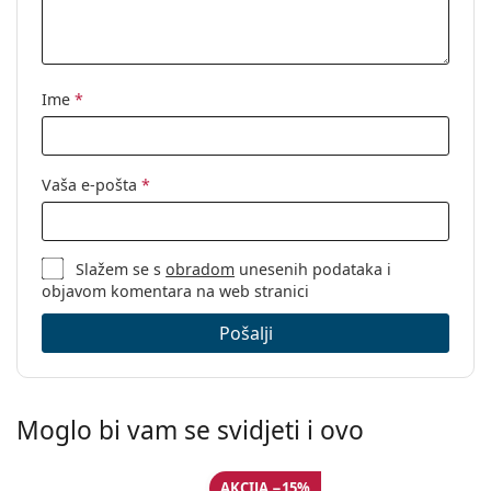
Krpa za
Da
čišćenje:
Ostalo
Ime
*
Spol:
Ženske
Kategorija:
Dioptrijske naočale
Vaša e-pošta
*
Naočale s filterom plave svjetlosti
Marka:
Lentiamo
Kod:
Anna Havana Brown
Slažem se s
obradom
unesenih podataka i
objavom komentara na web stranici
Pošalji
Moglo bi vam se svidjeti i ovo
AKCIJA −15%