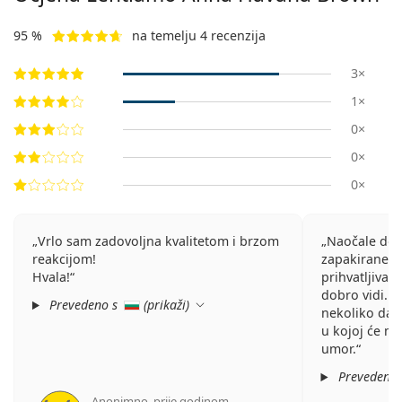
95 %
na temelju 4 recenzija
3×
1×
0×
0×
0×
Vrlo sam zadovoljna kvalitetom i brzom
Naočale dol
reakcijom!
zapakirane. K
Hvala!
prihvatljiva z
dobro vidi. N
Prevedeno s
(
prikaži
)
nekoliko dana
u kojoj će mje
umor.
Prevedeno
Anonimno
,
prije godinom