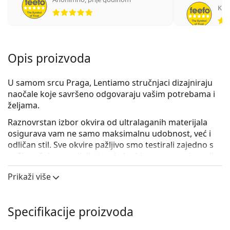
ocjena 5 od 5
Kris
Opis proizvoda
U samom srcu Praga, Lentiamo stručnjaci dizajniraju
naočale koje savršeno odgovaraju vašim potrebama i
željama.
Raznovrstan izbor okvira od
ultralaganih materijala
osigurava vam ne samo maksimalnu udobnost, već i
odličan stil. Sve okvire pažljivo smo testirali zajedno s
našim očnim specijalistima kako bismo vam osigurali
najvišu kvalitetu i dizajn, i to po razumnoj cijeni.
Prikaži više
Rezultat je jedinstvena kolekcija naočala koja
kombinira ljubav prema detaljima, stručnost,
udobnost, stil i dugotrajnost.
Specifikacije proizvoda
Lentiamo Anna Havana Brown
su ženske naočale s