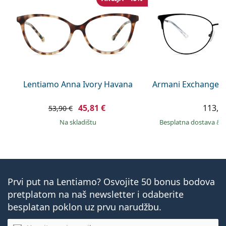
Lentiamo Anna Ivory Havana
Armani Exchange 0
45,81 €
113,9
53,90 €
na skladištu
Besplatna dostava
&
Prvi put na Lentiamo? Osvojite 50 bonus bodova
pretplatom na naš newsletter i odaberite
besplatan poklon uz prvu narudžbu.
E-mail