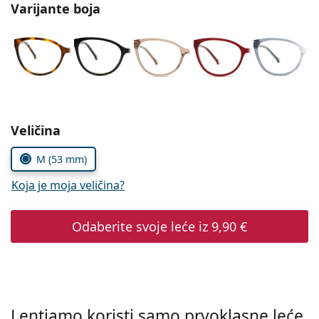
Persol
Varijante boja
Prada
Sve marke sunčanih naočala
Odaberite parametre
Veličina
M (53 mm)
Koja je moja veličina?
Odaberite svoje leće iz
9,90 €
Lentiamo koristi samo prvoklasne leće