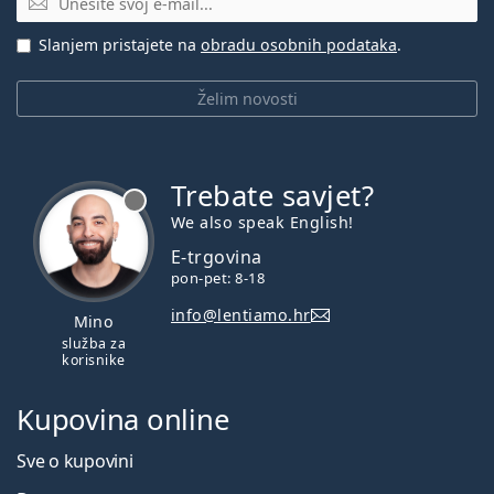
Slanjem pristajete na
obradu osobnih podataka
.
Želim novosti
Trebate savjet?
je offline
We also speak English!
E-trgovina
pon-pet: 8-18
info@lentiamo.hr
Mino
služba za
korisnike
Kupovina online
Sve o kupovini