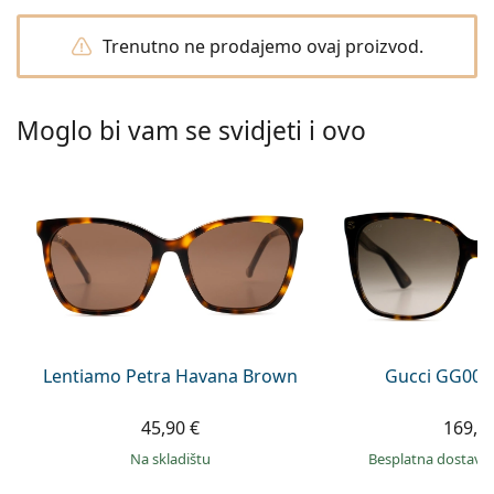
Persol
Trenutno ne prodajemo ovaj proizvod.
Prada
Sve marke sunčanih naočala
Moglo bi vam se svidjeti i ovo
Lentiamo Petra Havana Brown
Gucci GG002
45,90 €
169,9
na skladištu
Besplatna dostava