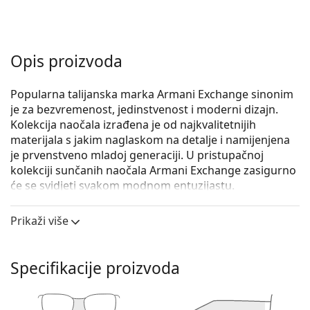
Opis proizvoda
Popularna talijanska marka Armani Exchange sinonim
je za bezvremenost, jedinstvenost i moderni dizajn.
Kolekcija naočala izrađena je od najkvalitetnijih
materijala s jakim naglaskom na detalje i namijenjena
je prvenstveno mladoj generaciji. U pristupačnoj
kolekciji sunčanih naočala Armani Exchange zasigurno
će se svidjeti svakom modnom entuzijastu.
Armani Exchange 0AX4029S 811713 57
su ženske
Prikaži više
sunčane naočale.
Iskoristite značajku virtualnog isprobavanja i
pogledajte kako izgledate sa sunčanim naočalama.
Specifikacije proizvoda
Okvir naočala
Smeđa boja okvira savršeno pristaje uz tople