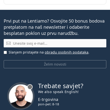
Prvi put na Lentiamo? Osvojite 50 bonus bodova
pretplatom na naš newsletter i odaberite
besplatan poklon uz prvu narudžbu.
E-mail
Slanjem pristajete na
obradu osobnih podataka
.
Želim novosti
Trebate savjet?
je offline
We also speak English!
E-trgovina
pon-pet: 8-18