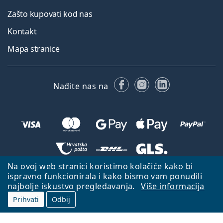
Zašto kupovati kod nas
Kontakt
Mapa stranice
Facebooku
Instagramu
LinkedIn
Nađite nas na
Na ovoj web stranici koristimo kolačiće kako bi
Natrag na početnu stranicu
Idi gore
ispravno funkcionirala i kako bismo vam ponudili
najbolje iskustvo pregledavanja.
Više informacija
Lentiamo.hr je u vlasništvu i upravljanju tvrtke Lentiamo s.r.o., Češka
Republika
S vama smo već 18 godina.
Prihvati
Odbij