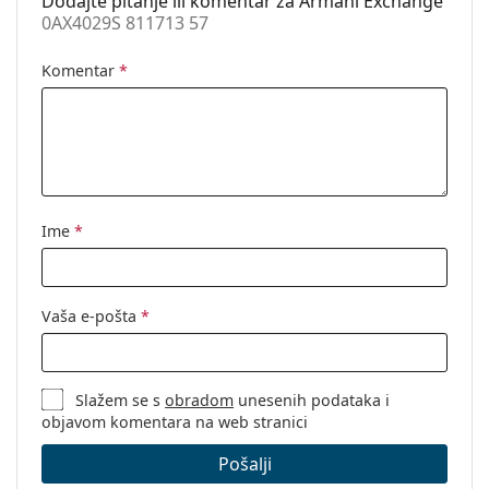
Dodajte pitanje ili komentar za Armani Exchange
0AX4029S 811713 57
Komentar
*
Ime
*
Vaša e-pošta
*
Slažem se s
obradom
unesenih podataka i
objavom komentara na web stranici
Pošalji