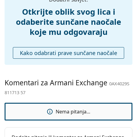
Dodaci
Otkrijte oblik svog lica i
Kutijica:
Ne
odaberite sunčane naočale
Krpa za
Da
koje mu odgovaraju
čišćenje:
Ostalo
Kako odabrati prave sunčane naočale
Spol:
Ženske
Kategorija:
Sunčane naočale
Marka:
Armani Exchange
Komentari za Armani Exchange
0AX4029S
Upotreba:
Moda
811713 57
Kod:
0AX4029S 811713 57
Nema pitanja...