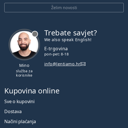
Želim novosti
Trebate savjet?
je offline
We also speak English!
E-trgovina
pon-pet: 8-18
info@lentiamo.hr
Mino
služba za
korisnike
Kupovina online
Sve o kupovini
Dostava
Načini plaćanja