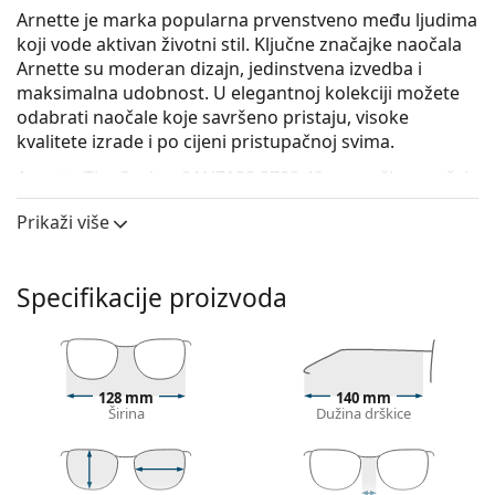
Arnette je marka popularna prvenstveno među ljudima
koji vode aktivan životni stil. Ključne značajke naočala
Arnette su moderan dizajn, jedinstvena izvedba i
maksimalna udobnost. U elegantnoj kolekciji možete
odabrati naočale koje savršeno pristaju, visoke
kvalitete izrade i po cijeni pristupačnoj svima.
Arnette The Seeker 0AN7182 2702 49
su muške naočale
s dioptrijom.
Prikaži više
Okvir naočala
Plava boja okvira savršeno pristaje uz hladne
Specifikacije proizvoda
nijanse puti i sa svijetlosmeđom, crnom ili svijetlo
plavom kosom.
Okrugli okviri idealan su izbor ako imate četvrtasti
ili ovalni oblik lica.
Okvir naočala izrađen je od vrlo kvalitetne plastike
128 mm
140 mm
Širina
Dužina drškice
koja nudi visoku otpornost, udobno nošenje
i izniman izgled.
Cijeli okviri su najčešći tip okvira, sastoje se od
središnjeg dijela naočala i para drškica. Svojim