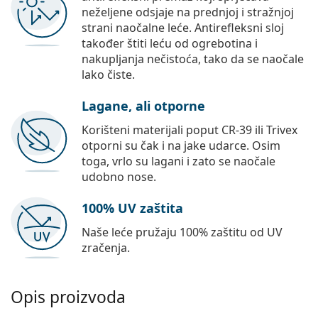
neželjene odsjaje na prednjoj i stražnjoj
strani naočalne leće. Antirefleksni sloj
također štiti leću od ogrebotina i
nakupljanja nečistoća, tako da se naočale
lako čiste.
Lagane, ali otporne
Korišteni materijali poput CR-39 ili Trivex
otporni su čak i na jake udarce. Osim
toga, vrlo su lagani i zato se naočale
udobno nose.
100% UV zaštita
Naše leće pružaju 100% zaštitu od UV
zračenja.
Opis proizvoda