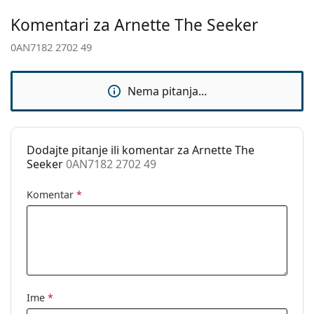
Komentari za Arnette The Seeker
Prilagodljivi
Ne
jastučići za nos:
0AN7182 2702 49
Sunčani klip:
Ne
Dodaci
Nema pitanja...
Kutijica:
Da
Krpa za
Da
čišćenje:
Dodajte pitanje ili komentar za Arnette The
Seeker
0AN7182 2702 49
Ostalo
Spol:
Muške
Komentar
*
Kategorija:
Dioptrijske naočale
Marka:
Arnette
Kod:
0AN7182 2702 49
Ime
*