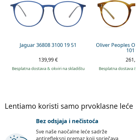
Persol
Prada
Sve marke sunčanih naočala
Jaguar 36808 3100 19 51
Oliver Peoples O´
1011 
139,99 €
261,9
Besplatna dostava
&
okviri na skladištu
Besplatna dostava
&
Lentiamo koristi samo prvoklasne leće
Bez odsjaja i nečistoća
Sve naše naočalne leće sadrže
antirefleksni premaz koji sprječava