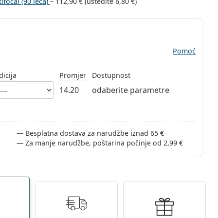
focal (90 leća)
–
112,90 €
(uštedite
6,80 €
)
Pomoć
dicija
Promjer
Dostupnost
14.20
odaberite parametre
Besplatna dostava za narudžbe iznad 65 €
Za manje narudžbe, poštarina počinje od 2,99 €