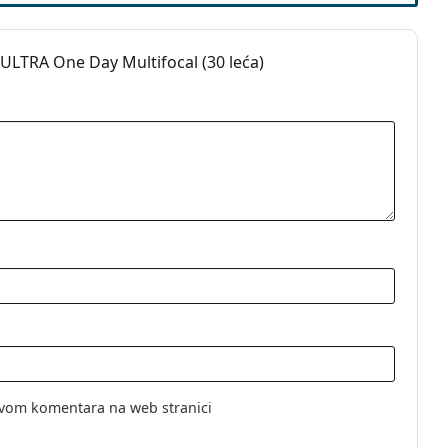
ch + Lomb ULTRA One Day Multifocal?
 ULTRA One Day Multifocal (30 leća)
jte upute za uporabu.
b
elne
eće
e
vom komentara na web stranici