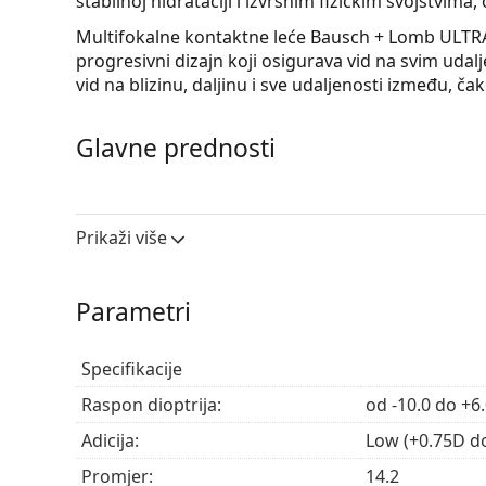
stabilnoj hidrataciji i izvrsnim fizičkim svojstvim
Multifokalne kontaktne leće Bausch + Lomb ULTRA
progresivni dizajn koji osigurava vid na svim uda
vid na blizinu, daljinu i sve udaljenosti između, čak
Glavne prednosti
Koje su prednosti ovih
kontaktnih leća
iz provjere
Korekcija vida na svim udaljenostima
– Dokazan
Prikaži više
udaljenostima. Multifokalna konstrukcija pruža k
jednoj leći.
Parametri
Cjelodnevna hidratacija
– MoistureSeal tehnolog
čime se osigurava neusporediva propusnost kisi
udjelom vode, omogućeno je cjelodnevno zadrža
Specifikacije
Udobno nošenje
– Tehnologija ComfortFeel oslo
stabilizaciji suznog filma.
Raspon dioptrija:
od -10.0 do +6
Jednostavno rukovanje
– Svijetloplava boja dop
Adicija:
Low (+0.75D do
Silikon-hidrogel
– Jedan od najzdravijih materija
silikon-hidrogel, koji omogućuje očima da dišu
Promjer:
14.2