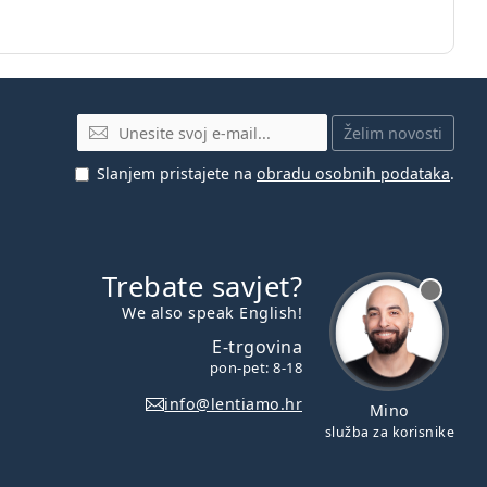
E-mail
Želim novosti
Slanjem pristajete na
obradu osobnih podataka
.
Trebate savjet?
je offline
We also speak English!
E-trgovina
pon-pet: 8-18
info@lentiamo.hr
Mino
služba za korisnike