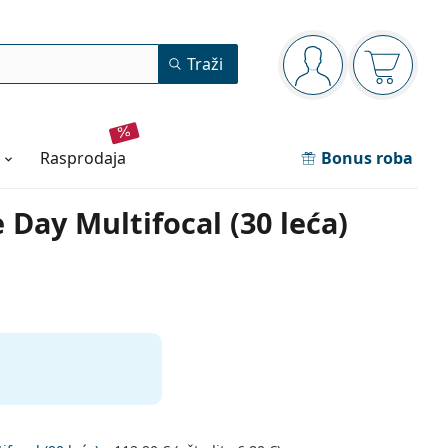
Navigacijska ploča
Traži
ste prijavljeni
Košarica
rasprodaja
Bonus roba
Day Multifocal (30 leća)