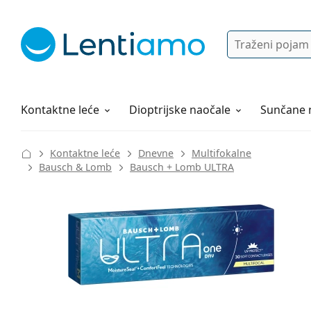
Pretraga
Prijava
Web navigacija
Otopine za leće
Sve o kupovini
Kontaktne leće
Dioptrijske naočale
Sunčane 
Kontaktne leće
Dnevne
Multifokalne
Bausch & Lomb
Bausch + Lomb ULTRA