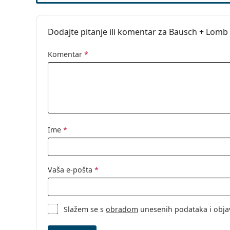
Indikator 'iznutra-izvana':
Ne
Možete li spavati s kontaktnim lećama Baus
Pakiranje
Dodajte pitanje ili komentar za Bausch + Lomb
Ovo je medicinski proizvod. Prije uporabe pročita
Proizvođač:
Bausch & Lom
Leća u kutijici:
30
Komentar
*
Težina:
82 g
Ostalo
Kategorija:
Dnevne leće
Silikon-hidrog
Ime
*
Multifokalne l
Kontaktne leć
Vaša e-pošta
*
Slažem se s
obradom
unesenih podataka i obja