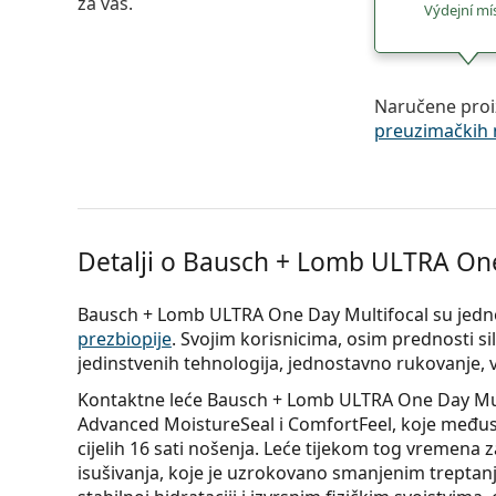
za vas.
Výdejní mí
Naručene proi
preuzimačkih 
Detalji o Bausch + Lomb ULTRA One 
Bausch + Lomb ULTRA One Day Multifocal su jedno
prezbiopije
. Svojim korisnicima, osim prednosti si
jedinstvenih tehnologija, jednostavno rukovanje, v
Kontaktne leće Bausch + Lomb ULTRA One Day Mult
Advanced MoistureSeal i ComfortFeel, koje međus
cijelih 16 sati nošenja. Leće tijekom tog vremena
isušivanja, koje je uzrokovano smanjenim treptanje