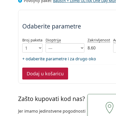
Povoljniji paket:
Bausch + Lomb ULTRA One Day Multi
Odaberite parametre
Odaberite parametre
Broj paketa
Dioptrija
Zakrivljenost
A
8.60
+ odaberite parametre i za drugo oko
Dodaj u košaricu
Zašto kupovati kod nas?
Jer imamo jedinstvene pogodnosti