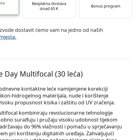
sta
Besplatna dostava
Bonus program
iznad 65 €
zvode dostavit ćemo vam na jedno od naših
mjesta.
Day Multifocal (30 leća)
dnevne kontaktne leće namijenjene korekciji
likon-hidrogelnog materijala, nude i korištenje
isoku propusnost kisika i zaštitu od UV zračenja.
ifocal kombiniraju revolucionarne tehnologije
obno surađuju i pružaju visoku udobnost tijekom
 zadržavaju do 96% vlažnosti i pomažu u sprječavanju
m pri korištenju digitalnih uređaja. Zahvaljujući