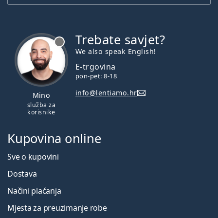
Trebate savjet?
je offline
We also speak English!
E-trgovina
pon-pet: 8-18
info@lentiamo.hr
Mino
služba za
korisnike
Kupovina online
Sve o kupovini
Dostava
Načini plaćanja
Mjesta za preuzimanje robe