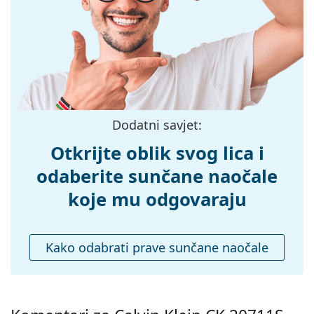
Širina:
140 mm
Dužina drškice:
145 mm
Širina mosta:
18 mm
Težina:
140 g
Prilagodljivi
Ne
Dodatni savjet:
jastučići za nos:
Otkrijte oblik svog lica i
Fleksibilni
Ne
zglob:
odaberite sunčane naočale
Dodaci
koje mu odgovaraju
Kutijica:
Da
Krpa za
Ne
Kako odabrati prave sunčane naočale
čišćenje:
Ostalo
Spol:
Muške