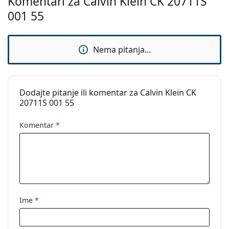
Komentari za Calvin Klein CK 20711S
Kategorija:
Sunčane naočale
001 55
Marka:
Calvin Klein
Upotreba:
Moda
Nema pitanja...
Kod:
CK20711S 001 55
Dodajte pitanje ili komentar za Calvin Klein CK
20711S 001 55
Komentar
*
Ime
*