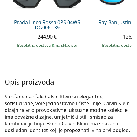
Persol
Prada
Prada Linea Rossa 0PS 04WS
Ray-Ban Justin 
DG006F 39
Sve marke sunčanih naočala
244,90 €
126,9
Besplatna dostava
&
na skladištu
Besplatna dostava
Opis proizvoda
Sunčane naočale Calvin Klein su elegantne,
sofisticirane, vole jednostavne i čiste linije. Calvin Klein
dizajnira vrlo provokativne luksuzne modne kolekcije,
ima odvažne dizajne, umjetnički stil i smisao za
kombinacije boja. Brend Calvin Klein ima snažan i
dosljedan identitet koji je prepoznatljiv na prvi pogled.