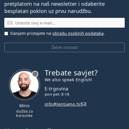
pretplatom na naš newsletter i odaberite
besplatan poklon uz prvu narudžbu.
E-mail
Slanjem pristajete na
obradu osobnih podataka
.
Želim novosti
Trebate savjet?
je offline
We also speak English!
E-trgovina
pon-pet: 8-18
info@lentiamo.hr
Mino
služba za
korisnike