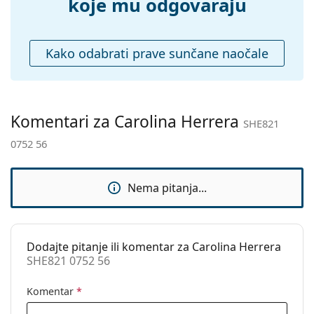
Krpa za
Da
koje mu odgovaraju
čišćenje:
Ostalo
Kako odabrati prave sunčane naočale
Spol:
Ženske
Kategorija:
Sunčane naočale
Marka:
Carolina Herrera
Komentari za Carolina Herrera
SHE821
Upotreba:
Moda
0752 56
Kod:
SHE821 0752 56
Nema pitanja...
Dodajte pitanje ili komentar za Carolina Herrera
SHE821 0752 56
Komentar
*