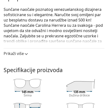
Sunčane naočale poznatog venezuelanskog dizajnera
sofisticirane su i elegantne. Naručite svoj omiljeni par
uz besplatnu dostavu za narudžbe iznad 500 kn!
Sunčane naočale Carolina Herrera su za svakoga - pod
uvjetom da ste odvažni i modno osviješteni nositelji
naočala. Zaljubite se u prekrasne egzotične uzorke i
trendi oblike i pronađite savršene sunčane naočale za
sebe.
Prikaži više
Carolina Herrera SHE821 0752 56
su ženske sunčane
naočale.
Okvir naočala
Specifikacije proizvoda
Smeđa boja okvira savršeno pristaje uz tople
nijanse puti i sa svijetlosmeđom, crnom ili
tamnoplavom kosom.
Četvrtasti okviri sunčanih naočala
idealan su izbor
145 mm
135 mm
Širina
Dužina drškice
ako imate okrugli, ovalni ili trokutasti oblik lica.
Okvir sunčanih naočala izrađen je od
visokokvalitetne plastike koja nudi visoku