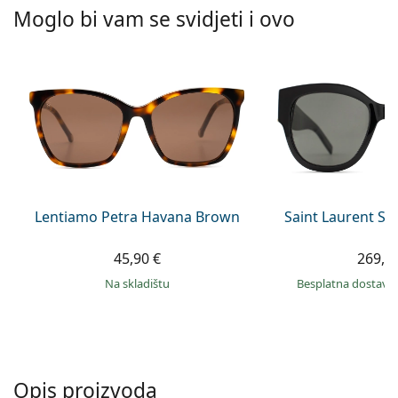
Persol
Moglo bi vam se svidjeti i ovo
Prada
Sve marke sunčanih naočala
Lentiamo Petra Havana Brown
Saint Laurent SL
45,90 €
269,9
na skladištu
Besplatna dostava
Opis proizvoda