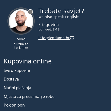
Trebate savjet?
je offline
We also speak English!
E-trgovina
pon-pet: 8-18
info@lentiamo.hr
Mino
služba za
korisnike
Kupovina online
Sve o kupovini
Dostava
Načini plaćanja
Mjesta za preuzimanje robe
Poklon bon