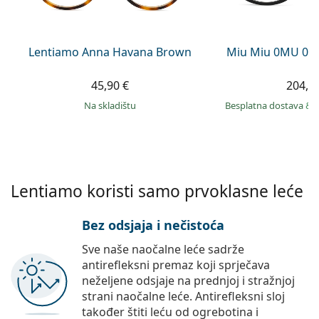
Persol
Prada
Lentiamo Anna Havana Brown
Miu Miu 0MU 01
Sve marke sunčanih naočala
45,90 €
204,9
na skladištu
Besplatna dostava
&
Lentiamo koristi samo prvoklasne leće
Bez odsjaja i nečistoća
Sve naše naočalne leće sadrže
antirefleksni premaz koji sprječava
neželjene odsjaje na prednjoj i stražnjoj
strani naočalne leće. Antirefleksni sloj
također štiti leću od ogrebotina i