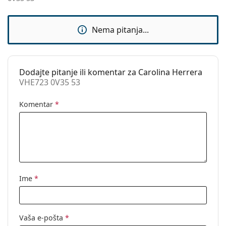
Dodaci
Kutijica:
Da
Nema pitanja...
Krpa za
Da
čišćenje:
Ostalo
Dodajte pitanje ili komentar za Carolina Herrera
VHE723 0V35 53
Spol:
Ženske
Kategorija:
Dioptrijske naočale
Komentar
*
Marka:
Carolina Herrera
Kod:
VHE723 0V35 53
Ime
*
Vaša e-pošta
*