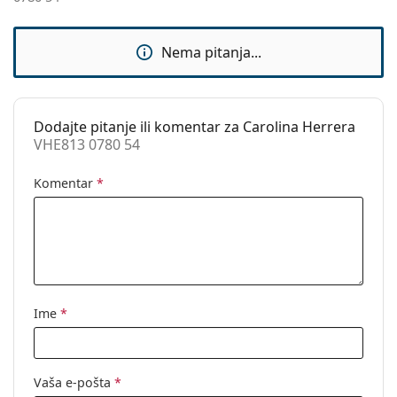
Dodaci
Kutijica:
Da
Nema pitanja...
Krpa za
Da
čišćenje:
Ostalo
Dodajte pitanje ili komentar za Carolina Herrera
VHE813 0780 54
Spol:
Ženske
Kategorija:
Dioptrijske naočale
Komentar
*
Marka:
Carolina Herrera
Kod:
VHE813 0780 54
Ime
*
Vaša e-pošta
*