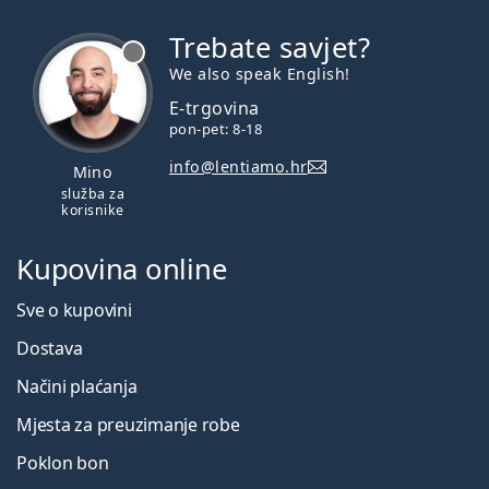
Trebate savjet?
je offline
We also speak English!
E-trgovina
pon-pet: 8-18
info@lentiamo.hr
Mino
služba za
korisnike
Kupovina online
Sve o kupovini
Dostava
Načini plaćanja
Mjesta za preuzimanje robe
Poklon bon