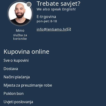
Trebate savjet?
je offline
We also speak English!
E-trgovina
pon-pet: 8-18
info@lentiamo.hr
Mino
služba za
korisnike
Kupovina online
Sve o kupovini
Dostava
Načini plaćanja
Mjesta za preuzimanje robe
Poklon bon
Uvjeti poslovanja