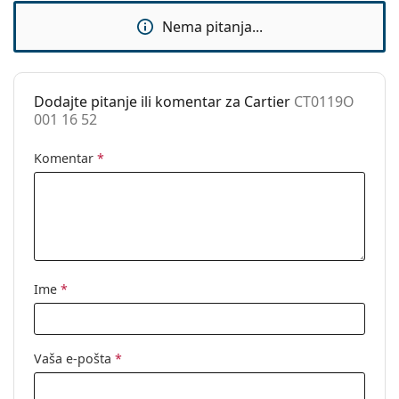
Dodaci
Nema pitanja...
Kutijica:
Da
Krpa za
Da
čišćenje:
Dodajte pitanje ili komentar za Cartier
CT0119O
001 16 52
Ostalo
Spol:
Ženske
Komentar
*
Kategorija:
Dioptrijske naočale
Marka:
Cartier
Kod:
CT0119O 001 16 52
Ime
*
Vaša e-pošta
*