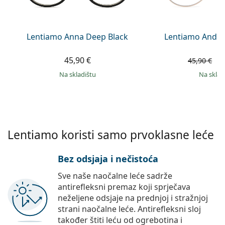
Persol
Prada
Lentiamo Anna Deep Black
Lentiamo Andre
Sve marke sunčanih naočala
45,90 €
3
45,90 €
na skladištu
na skla
Lentiamo koristi samo prvoklasne leće
Bez odsjaja i nečistoća
Sve naše naočalne leće sadrže
antirefleksni premaz koji sprječava
neželjene odsjaje na prednjoj i stražnjoj
strani naočalne leće. Antirefleksni sloj
također štiti leću od ogrebotina i