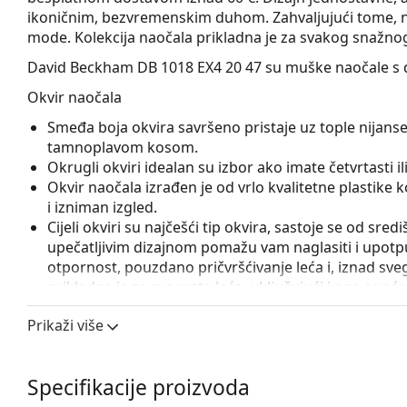
ikoničnim, bezvremenskim duhom. Zahvaljujući tome, nao
mode. Kolekcija naočala prikladna je za svakog snažnog 
David Beckham DB 1018 EX4 20 47
su muške naočale s d
Okvir naočala
Smeđa boja okvira savršeno pristaje uz tople nijanse
tamnoplavom kosom.
Okrugli okviri idealan su izbor ako imate četvrtasti ili 
Okvir naočala izrađen je od vrlo kvalitetne plastike
i izniman izgled.
Cijeli okviri su najčešći tip okvira, sastoje se od sred
upečatljivim dizajnom pomažu vam naglasiti i upotpun
otpornost, pouzdano pričvršćivanje leća i, iznad sveg
prikladna je za sve vrste leća, uključujući i one s v
Flexi šarka sa ugrađenom oprugom omogućava otvara
Prikaži više
stavljanje naočala. Okvir je zahvaljujući tome otporn
Pribor
Specifikacije proizvoda
Naočale isporučujemo s originalnom futrolom. Boja f
Krpa koja se nalazi u pakiranju idealna je za čišćen