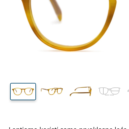
123 mm
Širina
Širina
leće
41 mm
47 mm
Visina leće
Širina leće