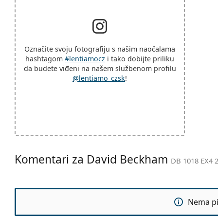
Označite svoju fotografiju s našim naočalama
hashtagom
#lentiamocz
i tako dobijte priliku
da budete viđeni na našem službenom profilu
@lentiamo_czsk
!
Komentari za David Beckham
DB 1018 EX4 2
Nema pit