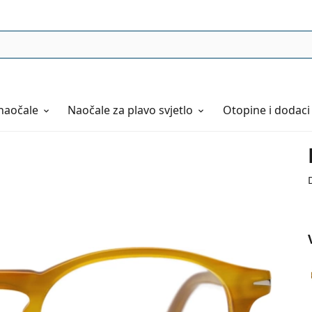
naočale
Naočale
za plavo svjetlo
Otopine i dodaci