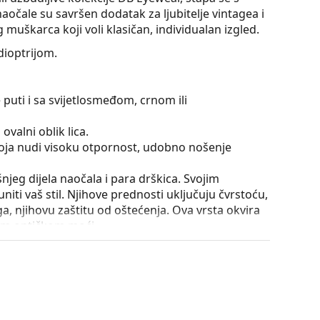
čale su savršen dodatak za ljubitelje vintagea i
muškarca koji voli klasičan, individualan izgled.
ioptrijom.
 puti i sa svijetlosmeđom, crnom ili
ovalni oblik lica.
 koja nudi visoku otpornost, udobno nošenje
išnjeg dijela naočala i para drškica. Svojim
iti vaš stil. Njihove prednosti uključuju čvrstoću,
a, njihovu zaštitu od oštećenja. Ova vrsta okvira
ećom optičkom moći.
nje drškica za više od 90° i omogućuje udobnije
iji na lom i duže zadržava pravilno podešavanje.
utrole i njena izvedba mogu se razlikovati.
je i njegu naočala. Neki modeli umjesto krpe mogu