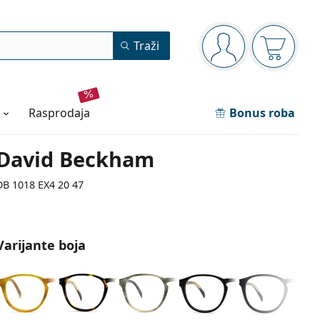
Navigacijska ploča
Traži
ste prijavljeni
Košarica
rasprodaja
Bonus roba
David Beckham
DB 1018 EX4 20 47
Varijante boja