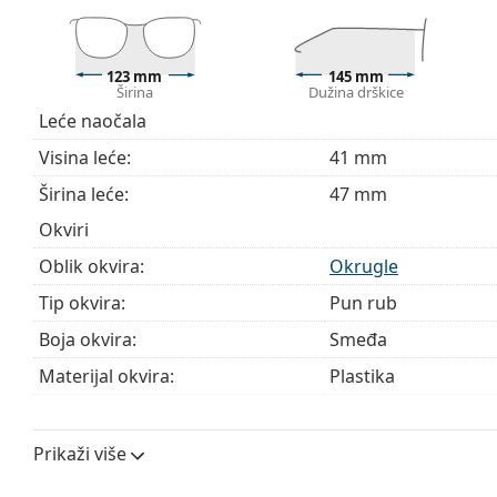
sadržavati tekstilnu vrećicu.
Istražite cijelu ponudu
dioptrijskih naočala
kako biste pr
123 mm
145 mm
kupnju naočala
ako trebate pomoć pri odabiru.
Širina
Dužina drškice
Leće naočala
Ovo je medicinski proizvod. Prije uporabe pročitajte u
Visina leće:
41 mm
Širina leće:
47 mm
Okviri
Oblik okvira:
Okrugle
Tip okvira:
Pun rub
Boja okvira:
Smeđa
Materijal okvira:
Plastika
Veličina:
S
Širina:
123 mm
Prikaži više
Dužina drškice:
145 mm