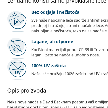
Lentiamo koristi samo prvoklasne leće
Bez odsjaja i nečistoća
Sve naše naočalne leće sadrže antirefleks
prednjoj i stražnjoj strani naočalne leće. A
nakupljanja nečistoća, tako da se naočale 
Lagane, ali otporne
Korišteni materijali poput CR-39 ili Trivex 
lagani i zato se naočale udobno nose.
100% UV zaštita
Naše leće pružaju 100% zaštitu od UV zrač
Opis proizvoda
Neka nove naočale David Beckham postanu vaš omiljeni 
besplatnom dostavom iznad 60 €! Dizajn jednostavne, al