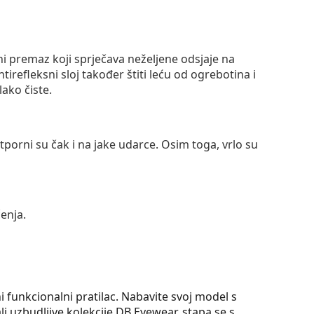
ni premaz koji sprječava neželjene odsjaje na
ntirefleksni sloj također štiti leću od ogrebotina i
lako čiste.
otporni su čak i na jake udarce. Osim toga, vrlo su
enja.
funkcionalni pratilac. Nabavite svoj model s
i uzbudljive kolekcije DB Eyewear, stapa se s