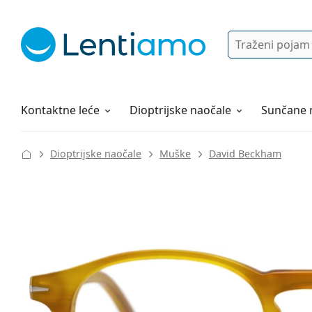
Pretraga
Prijava
Web navigacija
Otopine za leće
Sve o kupovini
Kontaktne leće
Dioptrijske naočale
Sunčane 
Dioptrijske naočale
Muške
David Beckham