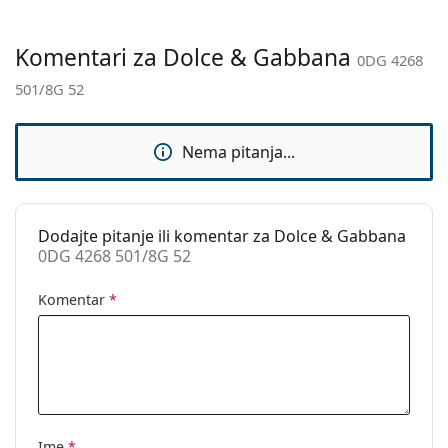
Kategorija:
Sunčane naočale
Marka:
Dolce & Gabbana
Komentari za Dolce & Gabbana
0DG 4268
Upotreba:
Moda
501/8G 52
Kod:
0DG 4268 501/8G 52
Dostupno na
Da
Nema pitanja...
recept:
Dodajte pitanje ili komentar za Dolce & Gabbana
0DG 4268 501/8G 52
Komentar
*
Ime
*