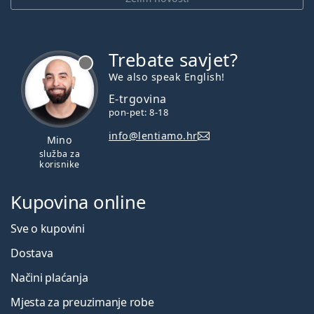
Trebate savjet?
je offline
We also speak English!
E-trgovina
pon-pet: 8-18
info@lentiamo.hr
Mino
služba za
korisnike
Kupovina online
Sve o kupovini
Dostava
Načini plaćanja
Mjesta za preuzimanje robe