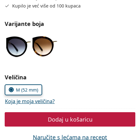
Persol
Kupilo je već više od 100 kupaca
Prada
Varijante boja
Sve marke sunčanih naočala
Odaberite parametre
Veličina
M (52 mm)
Koja je moja veličina?
Dodaj u košaricu
Naručite s lećama na recept