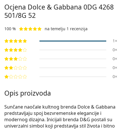
Ocjena Dolce & Gabbana
0DG 4268
501/8G 52
100 %
na temelju 1 recenzija
1×
0×
0×
0×
0×
Opis proizvoda
Sunčane naočale kultnog brenda Dolce & Gabbana
predstavljaju spoj bezvremenske elegancije i
modernog dizajna. Inicijali brenda D&G postali su
univerzalni simbol koji predstavlja stil života i bitno