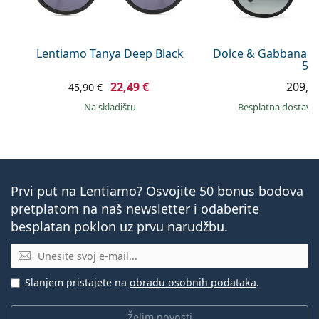
Lentiamo Tanya Deep Black
Dolce & Gabbana 0
54
22,49 €
209,9
45,90 €
na skladištu
Besplatna dostava
Prvi put na Lentiamo? Osvojite 50 bonus bodova
pretplatom na naš newsletter i odaberite
besplatan poklon uz prvu narudžbu.
E-mail
Slanjem pristajete na
obradu osobnih podataka
.
Želim novosti