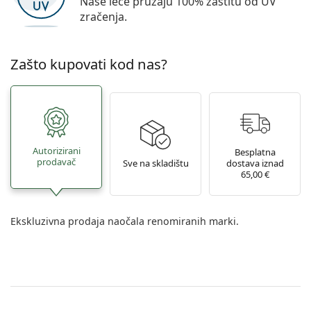
Naše leće pružaju 100% zaštitu od UV
zračenja.
Zašto kupovati kod nas?
Autorizirani
Besplatna
prodavač
Sve na skladištu
dostava iznad
65,00 €
Ekskluzivna prodaja naočala renomiranih marki.