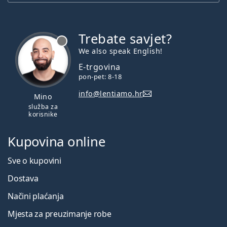
Trebate savjet?
je offline
We also speak English!
E-trgovina
pon-pet: 8-18
info@lentiamo.hr
Mino
služba za
korisnike
Kupovina online
Sve o kupovini
Dostava
Načini plaćanja
Mjesta za preuzimanje robe