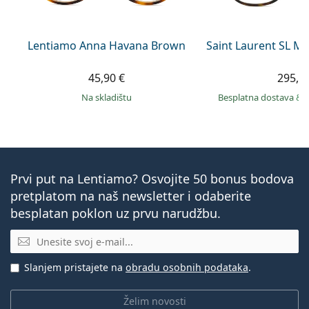
Lentiamo Anna Havana Brown
Saint Laurent SL M
45,90 €
295,9
na skladištu
Besplatna dostava
&
Prvi put na Lentiamo? Osvojite 50 bonus bodova
pretplatom na naš newsletter i odaberite
besplatan poklon uz prvu narudžbu.
E-mail
Slanjem pristajete na
obradu osobnih podataka
.
Želim novosti