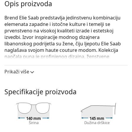
Opis proizvoda
Brend Elie Saab predstavlja jedinstvenu kombinaciju
elemenata zapadne i istočne kulture i temelji se
prvenstveno na visokoj kvaliteti izrade i estetskoj
izvedbi. Izvor inspiracije modnog dizajnera
libanonskog podrijetla su žene, čiju ljepotu Elie Saab
naglašava svojom haute couture modom. Kolekcija
naočala puna je profinjenog dizajna, ženstvene
elegancije i smisla za detalje.
Prikaži više
Elie Saab ES 071 086 16 53
su ženske naočale s
dioptrijom.
Okvir naočala
Specifikacije proizvoda
Smeđa boja okvira savršeno pristaje uz tople
nijanse puti i sa svijetlosmeđom, crnom ili
tamnoplavom kosom.
Četvrtasti okviri idealan su izbor ako imate okrugli,
140 mm
145 mm
Širina
Dužina drškice
ovalni ili trokutasti oblik lica.
Okvir naočala izrađen je od vrlo kvalitetne plastike