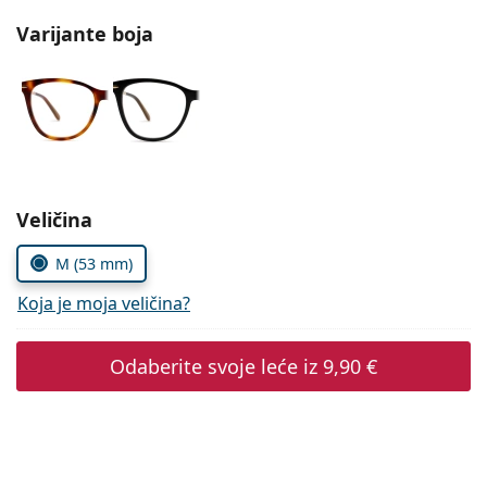
Persol
Varijante boja
Prada
Sve marke sunčanih naočala
Odaberite parametre
Veličina
M (53 mm)
Koja je moja veličina?
Odaberite svoje leće iz
9,90 €