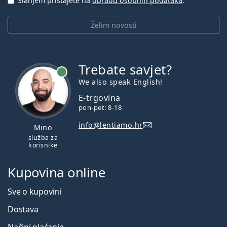
Slanjem pristajete na
obradu osobnih podataka
.
Želim novosti
Trebate savjet?
je online
We also speak English!
E-trgovina
pon-pet: 8-18
info@lentiamo.hr
Mino
služba za
korisnike
Kupovina online
Sve o kupovini
Dostava