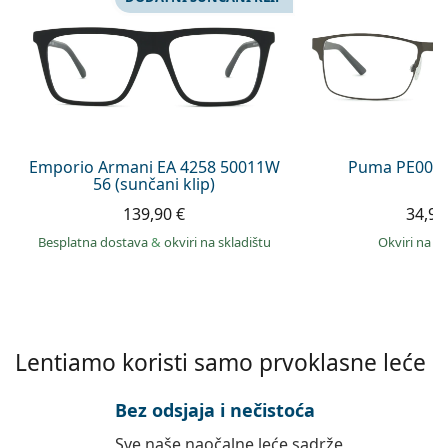
Persol
Prada
Sve marke sunčanih naočala
Emporio Armani EA 4258 50011W
Puma PE0027
56 (sunčani klip)
139,90 €
34,99
Besplatna dostava
&
okviri na skladištu
okviri na s
Lentiamo koristi samo prvoklasne leće
Bez odsjaja i nečistoća
Sve naše naočalne leće sadrže