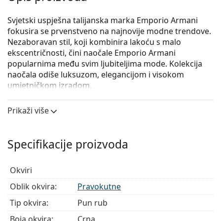
Svjetski uspješna talijanska marka Emporio Armani
fokusira se prvenstveno na najnovije modne trendove.
Nezaboravan stil, koji kombinira lakoću s malo
ekscentričnosti, čini naočale Emporio Armani
popularnima među svim ljubiteljima mode. Kolekcija
naočala odiše luksuzom, elegancijom i visokom
umjetničkom izradom.
Emporio Armani 0EA3135 5751
su muške naočale s
Prikaži više
dioptrijom.
Okvir naočala
Specifikacije proizvoda
Crna boja okvira savršeno pristaje uz hladne nijanse
puti i sa svijetlosmeđom, crnom ili svijetlo
plavom kosom.
Okviri
Pravokutni okviri idealan su izbor ako imate ovalni
Oblik okvira:
Pravokutne
ili okrugli oblik lica.
Okvir naočala izrađen je od vrlo kvalitetne plastike
Tip okvira:
Pun rub
koja nudi visoku otpornost, udobno nošenje
Boja okvira:
Crna