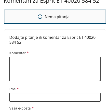
Komentari za Esprit ET 40020 584 52
Upotreba:
Moda
Kod:
ET40020 584 52
Nema pitanja...
Dodajte pitanje ili komentar za Esprit ET 40020
584 52
Komentar
*
Ime
*
Vaša e-pošta
*