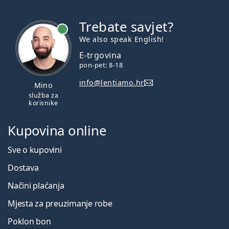
Trebate savjet?
je online
We also speak English!
E-trgovina
pon-pet: 8-18
info@lentiamo.hr
Mino
služba za
korisnike
Kupovina online
Sve o kupovini
Dostava
Načini plaćanja
Mjesta za preuzimanje robe
Poklon bon