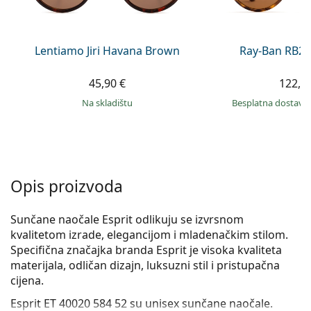
Persol
Prada
Lentiamo Jiri Havana Brown
Ray-Ban RB21
Sve marke sunčanih naočala
45,90 €
122,9
na skladištu
Besplatna dostava
Opis proizvoda
Sunčane naočale Esprit odlikuju se izvrsnom
kvalitetom izrade, elegancijom i mladenačkim stilom.
Specifična značajka branda Esprit je visoka kvaliteta
materijala, odličan dizajn, luksuzni stil i pristupačna
cijena.
Esprit ET 40020 584 52
su unisex sunčane naočale.