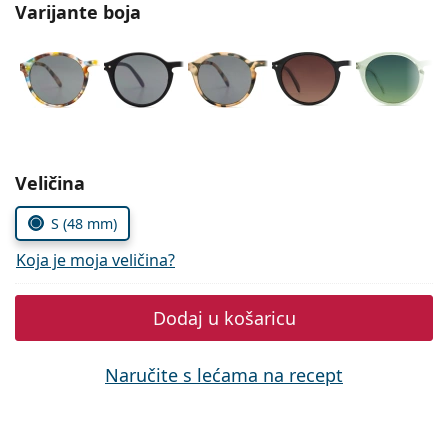
Persol
Varijante boja
Prada
Sve marke sunčanih naočala
Odaberite parametre
Veličina
S (48 mm)
Koja je moja veličina?
Dodaj u košaricu
Naručite s lećama na recept