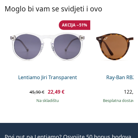
Moglo bi vam se svidjeti i ovo
AKCIJA −51%
Lentiamo Jiri Transparent
Ray-Ban RB21
22,49 €
122,9
45,90 €
na skladištu
Besplatna dostava
Prvi put na Lentiamo? Osvojite 50 bonus bodova