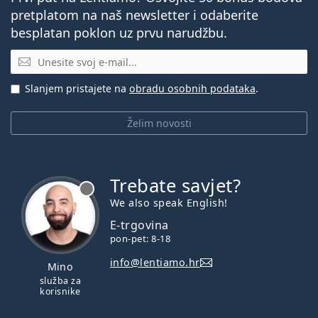
pretplatom na naš newsletter i odaberite
besplatan poklon uz prvu narudžbu.
E-mail
Slanjem pristajete na
obradu osobnih podataka
.
Želim novosti
Trebate savjet?
je offline
We also speak English!
E-trgovina
pon-pet: 8-18
info@lentiamo.hr
Mino
služba za
korisnike