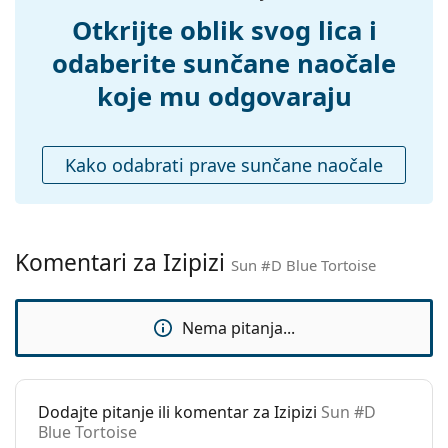
Otkrijte oblik svog lica i
Fleksibilni
Da
zglob:
odaberite sunčane naočale
Dodaci
koje mu odgovaraju
Kutijica:
Ne
Krpa za
Ne
Kako odabrati prave sunčane naočale
čišćenje:
Ostalo
Spol:
Unisex
Komentari za Izipizi
Kategorija:
Sunčane naočale
Sun #D Blue Tortoise
Marka:
Izipizi
Nema pitanja...
Upotreba:
Moda
Kod:
Sun #D Blue Tortoise
Dostupno na
Da
Dodajte pitanje ili komentar za Izipizi
Sun #D
recept:
Blue Tortoise