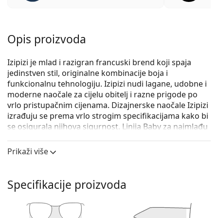
Opis proizvoda
Izipizi je mlad i razigran francuski brend koji spaja
jedinstven stil, originalne kombinacije boja i
funkcionalnu tehnologiju. Izipizi nudi lagane, udobne i
moderne naočale za cijelu obitelj i razne prigode po
vrlo pristupačnim cijenama. Dizajnerske naočale Izipizi
izrađuju se prema vrlo strogim specifikacijama kako bi
se osigurala njihova sigurnost. Linija Baby za najmlađu
djecu također ne sadrži BPA i hipoalergena je. Za
određivanje prave veličine naočala uvijek
Prikaži više
preporučujemo mjerenje parametara prema slici
ispod, posebno za dječje naočale.
Specifikacije proizvoda
Izipizi Sun #D Blue Tortoise
su unisex sunčane naočale.
Iskoristite značajku virtualnog isprobavanja i
pogledajte kako izgledate sa sunčanim naočalama.