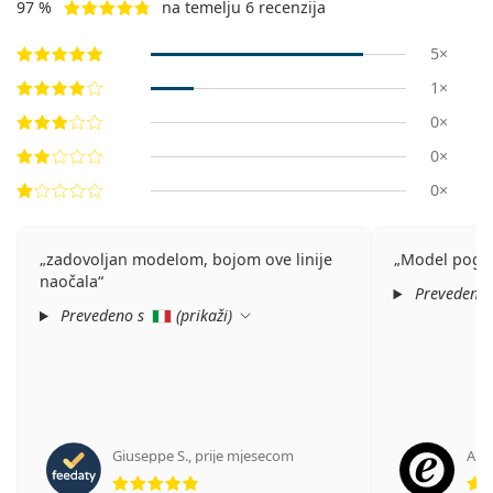
97 %
na temelju 6 recenzija
5×
1×
0×
0×
0×
zadovoljan modelom, bojom ove linije
Model pogod
naočala
Prevedeno
Prevedeno s
(
prikaži
)
Giuseppe S.
,
prije mjesecom
Ano
ocjena 5 od 5