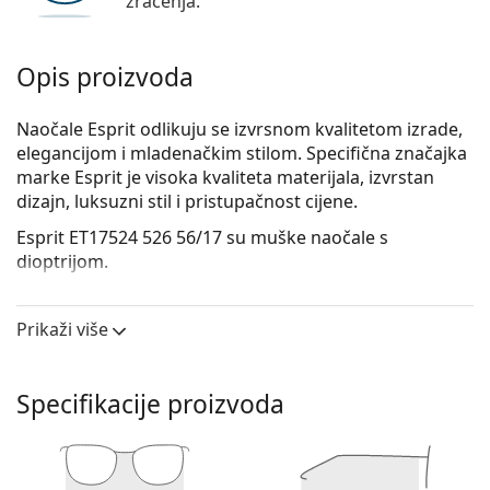
zračenja.
Opis proizvoda
Naočale Esprit odlikuju se izvrsnom kvalitetom izrade,
elegancijom i mladenačkim stilom. Specifična značajka
marke Esprit je visoka kvaliteta materijala, izvrstan
dizajn, luksuzni stil i pristupačnost cijene.
Esprit ET17524 526 56/17
su muške naočale s
dioptrijom.
Iskoristite značajku virtualnog isprobavanja i
pogledajte kako izgledate s naočalama.
Prikaži više
Okvir naočala
Plava boja okvira savršeno pristaje uz hladne
Specifikacije proizvoda
nijanse puti i sa svijetlosmeđom, crnom ili svijetlo
plavom kosom.
Pravokutni okviri idealan su izbor ako imate ovalni