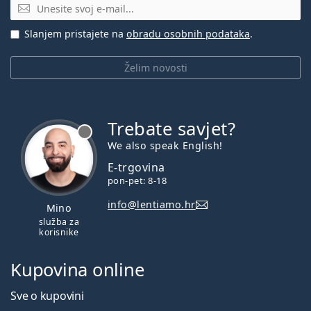
E-mail
Slanjem pristajete na
obradu osobnih podataka
.
Želim novosti
Trebate savjet?
je offline
We also speak English!
E-trgovina
pon-pet: 8-18
info@lentiamo.hr
Mino
služba za
korisnike
Kupovina online
Sve o kupovini