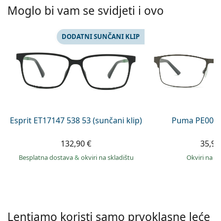
Persol
Moglo bi vam se svidjeti i ovo
Prada
DODATNI SUNČANI KLIP
Sve marke sunčanih naočala
Esprit ET17147 538 53 (sunčani klip)
Puma PE0027
132,90 €
35,99
Besplatna dostava
&
okviri na skladištu
okviri na s
Lentiamo koristi samo prvoklasne leće