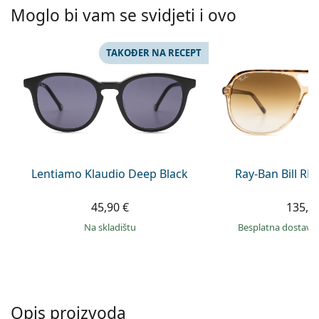
Persol
Moglo bi vam se svidjeti i ovo
Prada
TAKOĐER NA RECEPT
Sve marke sunčanih naočala
Lentiamo Klaudio Deep Black
Ray-Ban Bill R
45,90 €
135,9
na skladištu
Besplatna dostava
Opis proizvoda