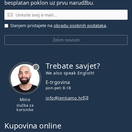
besplatan poklon uz prvu narudžbu.
E-mail
Slanjem pristajete na
obradu osobnih podataka
.
Želim novosti
Trebate savjet?
je offline
We also speak English!
E-trgovina
pon-pet: 8-18
info@lentiamo.hr
Mino
služba za
korisnike
Kupovina online