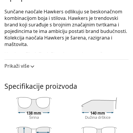
Sunčane naočale Hawkers odlikuju se beskonačnom
kombinacijom boja i stilova. Hawkers je trendovski
brand koji surađuje s brojnim značajnim tvrtkama i
pojedincima te ima ambiciju postati brand budućnosti.
Kolekcija naočala Hawkers je šarena, razigrana i
maštovita.
Hawkers Black Dark Eternity
su unisex sunčane
naočale.
Prikaži više
Okvir naočala
Crna boja okvira savršeno pristaje uz hladne nijanse
Specifikacije proizvoda
puti i sa svijetlosmeđom, crnom ili svijetlo
plavom kosom.
Četvrtasti okviri sunčanih naočala
idealan su izbor
ako imate okrugli, ovalni ili trokutasti oblik lica.
Okvir sunčanih naočala izrađen je od
138 mm
140 mm
Širina
Dužina drškice
visokokvalitetne plastike koja nudi visoku
izdržljivost i udobnost tijekom nošenja.