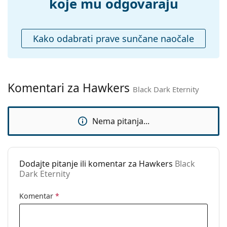
Krpa za
Ne
koje mu odgovaraju
čišćenje:
Ostalo
Kako odabrati prave sunčane naočale
Spol:
Unisex
Kategorija:
Sunčane naočale
Marka:
Hawkers
Komentari za Hawkers
Black Dark Eternity
Upotreba:
Moda
Kod:
Black Dark Eternity
Nema pitanja...
Dodajte pitanje ili komentar za Hawkers
Black
Dark Eternity
Komentar
*