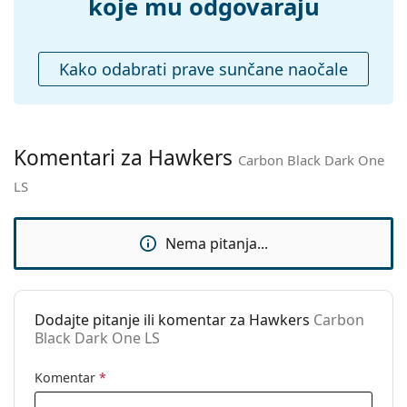
Krpa za
Ne
koje mu odgovaraju
čišćenje:
Ostalo
Kako odabrati prave sunčane naočale
Spol:
Unisex
Kategorija:
Sunčane naočale
Marka:
Hawkers
Komentari za Hawkers
Carbon Black Dark One
Upotreba:
Moda
LS
Kod:
Carbon Black Dark One LS
Nema pitanja...
Dodajte pitanje ili komentar za Hawkers
Carbon
Black Dark One LS
Komentar
*