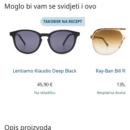
Persol
Moglo bi vam se svidjeti i ovo
Prada
TAKOĐER NA RECEPT
Sve marke sunčanih naočala
Lentiamo Klaudio Deep Black
Ray-Ban Bill R
45,90 €
135,9
na skladištu
Besplatna dostava
Opis proizvoda