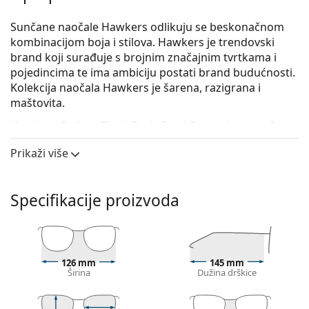
Sunčane naočale Hawkers odlikuju se beskonačnom
kombinacijom boja i stilova. Hawkers je trendovski
brand koji surađuje s brojnim značajnim tvrtkama i
pojedincima te ima ambiciju postati brand budućnosti.
Kolekcija naočala Hawkers je šarena, razigrana i
maštovita.
Hawkers Carbon Black Dark One LS
su unisex sunčane
naočale.
Prikaži više
Iskoristite značajku virtualnog isprobavanja i
pogledajte kako izgledate sa sunčanim naočalama.
Specifikacije proizvoda
Okvir naočala
Crna boja okvira savršeno pristaje uz hladne nijanse
puti i sa svijetlosmeđom, crnom ili svijetlo
plavom kosom.
126 mm
145 mm
Četvrtasti okviri sunčanih naočala
idealan su izbor
Širina
Dužina drškice
ako imate okrugli, ovalni ili trokutasti oblik lica.
Okvir sunčanih naočala izrađen je od