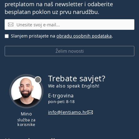
pretplatom na naš newsletter i odaberite
besplatan poklon uz prvu narudžbu.
E-mail
Slanjem pristajete na
obradu osobnih podataka
.
Želim novosti
Trebate savjet?
je offline
We also speak English!
E-trgovina
pon-pet: 8-18
info@lentiamo.hr
Mino
služba za
korisnike