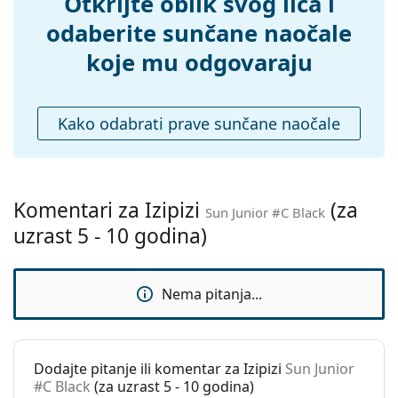
Otkrijte oblik svog lica i
zglob:
odaberite sunčane naočale
Dodaci
koje mu odgovaraju
Kutijica:
Ne
Krpa za
Ne
Kako odabrati prave sunčane naočale
čišćenje:
Ostalo
Spol:
Dječje
Komentari za Izipizi
(za
Dob:
5 - 10 godina
Sun Junior #C Black
uzrast 5 - 10 godina)
Kategorija:
Sunčane naočale
Marka:
Izipizi
Nema pitanja...
Upotreba:
Moda
Kod:
Sun Junior #C Black
Dostupno na
Da
Dodajte pitanje ili komentar za Izipizi
Sun Junior
recept:
#C Black
(za uzrast 5 - 10 godina)