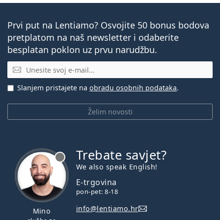
Prvi put na Lentiamo? Osvojite 50 bonus bodova
pretplatom na naš newsletter i odaberite
besplatan poklon uz prvu narudžbu.
E-mail
Slanjem pristajete na
obradu osobnih podataka
.
Želim novosti
Trebate savjet?
je offline
We also speak English!
E-trgovina
pon-pet: 8-18
info@lentiamo.hr
Mino