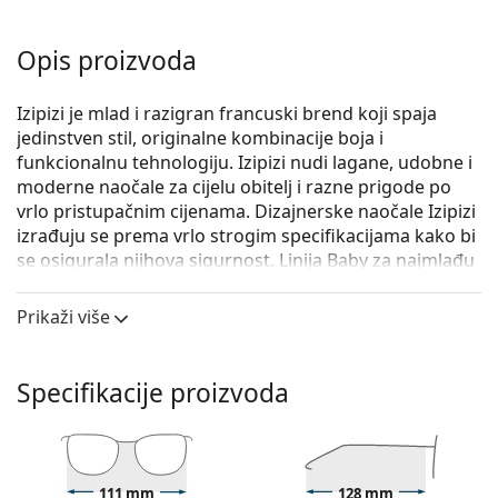
Opis proizvoda
Izipizi je mlad i razigran francuski brend koji spaja
jedinstven stil, originalne kombinacije boja i
funkcionalnu tehnologiju. Izipizi nudi lagane, udobne i
moderne naočale za cijelu obitelj i razne prigode po
vrlo pristupačnim cijenama. Dizajnerske naočale Izipizi
izrađuju se prema vrlo strogim specifikacijama kako bi
se osigurala njihova sigurnost. Linija Baby za najmlađu
djecu također ne sadrži BPA i hipoalergena je. Za
određivanje prave veličine naočala uvijek
Prikaži više
preporučujemo mjerenje parametara prema slici
ispod, posebno za dječje naočale.
Specifikacije proizvoda
Izipizi Sun Junior #C Black (za uzrast 5 - 10 godina)
su
dječje sunčane naočale.
Iskoristite značajku virtualnog isprobavanja i
pogledajte kako izgledate sa sunčanim naočalama.
111 mm
128 mm