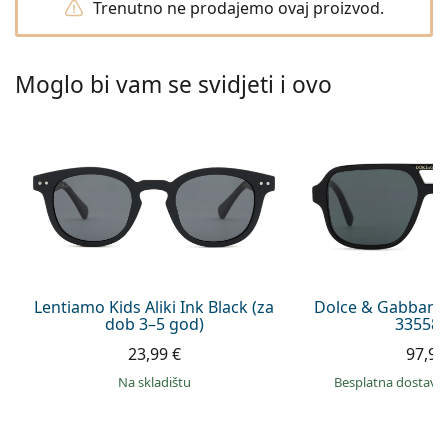
Trenutno ne prodajemo ovaj proizvod.
Persol
Prada
Moglo bi vam se svidjeti i ovo
Sve marke sunčanih naočala
Lentiamo Kids Aliki Ink Black (za
Dolce & Gabbana
dob 3–5 god)
335587
23,99 €
97,99
na skladištu
Besplatna dostava