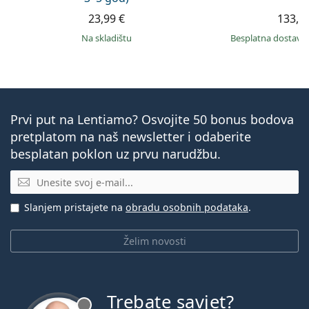
23,99 €
133,9
na skladištu
Besplatna dostava
Prvi put na Lentiamo? Osvojite 50 bonus bodova
pretplatom na naš newsletter i odaberite
besplatan poklon uz prvu narudžbu.
E-mail
Slanjem pristajete na
obradu osobnih podataka
.
Želim novosti
Trebate savjet?
je offline