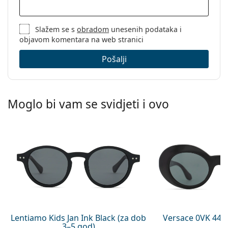
Slažem se s
obradom
unesenih podataka i
objavom komentara na web stranici
Pošalji
Moglo bi vam se svidjeti i ovo
Lentiamo Kids Jan Ink Black (za dob
Versace 0VK 442
3–5 god)