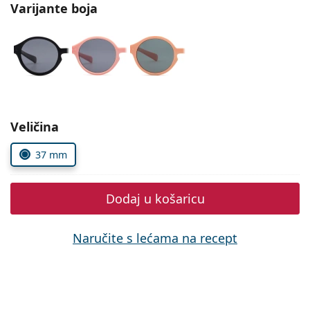
Persol
Varijante boja
Prada
Sve marke sunčanih naočala
Odaberite parametre
Veličina
37 mm
Dodaj u košaricu
Naručite s lećama na recept