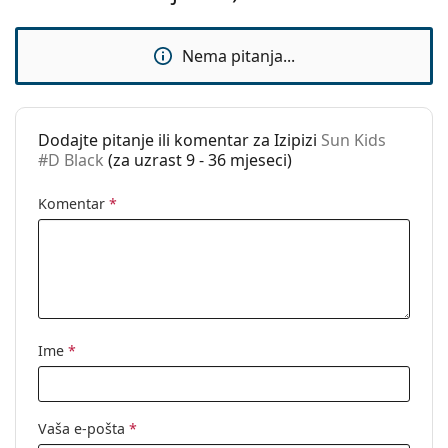
Marka:
Izipizi
Nema pitanja...
Upotreba:
Moda
Kod:
Sun Kids #D Black
Dostupno na
Da
Dodajte pitanje ili komentar za Izipizi
Sun Kids
recept:
#D Black
(za uzrast 9 - 36 mjeseci)
Komentar
*
Ime
*
Vaša e-pošta
*