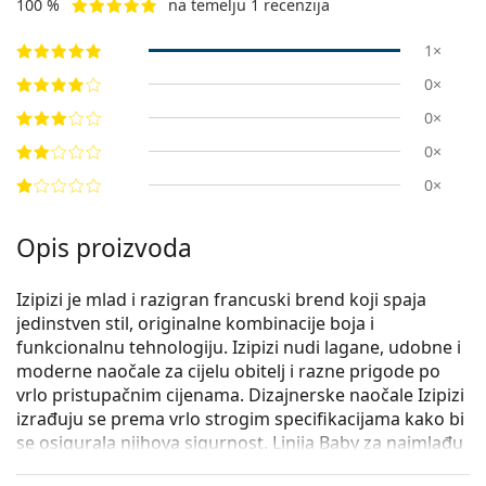
100 %
na temelju 1 recenzija
1×
0×
0×
0×
0×
Opis proizvoda
Izipizi je mlad i razigran francuski brend koji spaja
jedinstven stil, originalne kombinacije boja i
funkcionalnu tehnologiju. Izipizi nudi lagane, udobne i
moderne naočale za cijelu obitelj i razne prigode po
vrlo pristupačnim cijenama. Dizajnerske naočale Izipizi
izrađuju se prema vrlo strogim specifikacijama kako bi
se osigurala njihova sigurnost. Linija Baby za najmlađu
djecu također ne sadrži BPA i hipoalergena je. Za