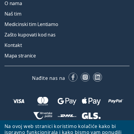
O nama
Naš tim
Medicinski tim Lentiamo
Zašto kupovati kod nas
Kontakt
Mapa stranice
Facebooku
Instagramu
LinkedIn
Nađite nas na
Na ovoj web stranici koristimo kolačiće kako bi
Natrag na početnu stranicu
Idi gore
ispravno funkcionirala i kako bismo vam ponudili