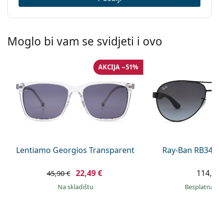
Moglo bi vam se svidjeti i ovo
AKCIJA −51%
Lentiamo Georgios Transparent
Ray-Ban RB345
22,49 €
114,9
45,90 €
na skladištu
Besplatna 