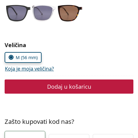
Persol
Prada
Sve marke sunčanih naočala
Odaberite parametre
Veličina
M (56 mm)
Koja je moja veličina?
Dodaj u košaricu
Zašto kupovati kod nas?