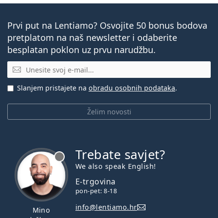
Prvi put na Lentiamo? Osvojite 50 bonus bodova
pretplatom na naš newsletter i odaberite
besplatan poklon uz prvu narudžbu.
E-mail
Slanjem pristajete na
obradu osobnih podataka
.
Želim novosti
Trebate savjet?
je offline
We also speak English!
E-trgovina
pon-pet: 8-18
info@lentiamo.hr
Mino