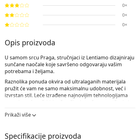
0×
0×
0×
Opis proizvoda
U samom srcu Praga, stručnjaci iz Lentiamo dizajniraju
sunčane naočale koje savršeno odgovaraju vašim
potrebama i željama.
Raznolika ponuda okvira od
ultralaganih materijala
pružit će vam ne samo maksimalnu udobnost, već i
izvrstan stil. Leće izrađene najnovijim tehnologijama
pouzdano će zaštititi vaše oči od sunčevog zračenja i
UV zraka. Sve sunčane naočale pažljivo smo testirali
Prikaži više
zajedno s našim očnim stručnjacima kako bismo vam
osigurali najvišu kvalitetu i dizajn, i to po razumnoj
cijeni.
Specifikacije proizvoda