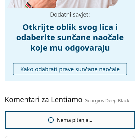
Prilagodljivi
Ne
Dodatni savjet:
jastučići za nos:
Otkrijte oblik svog lica i
Fleksibilni
Ne
zglob:
odaberite sunčane naočale
Dodaci
koje mu odgovaraju
Kutijica:
Da
Krpa za
Da
Kako odabrati prave sunčane naočale
čišćenje:
Ostalo
Spol:
Unisex
Komentari za Lentiamo
Kategorija:
Sunčane naočale
Georgios Deep Black
Marka:
Lentiamo
Nema pitanja...
Upotreba:
Moda
Kod:
Georgios Deep Black