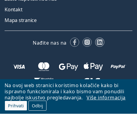
Kontakt
Mapa stranice
Facebooku
Instagramu
LinkedIn
Nađite nas na
Na ovoj web stranici koristimo kolačiće kako bi
ispravno funkcionirala i kako bismo vam ponudili
Natrag na početnu stranicu
Idi gore
najbolje iskustvo pregledavanja.
Više informacija
Lentiamo.hr je u vlasništvu i upravljanju tvrtke Lentiamo s.r.o., Češka
Prihvati
Odbij
Republika
S vama smo već 18 godina.