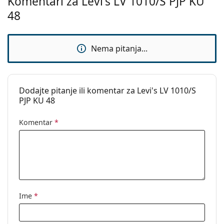
Komentari za Levi's LV 1010/S PJP KU
Upotreba:
Moda
48
Kod:
LV 1010.S PJP KU 48
Nema pitanja...
Dodajte pitanje ili komentar za Levi's LV 1010/S
PJP KU 48
Komentar
*
Ime
*