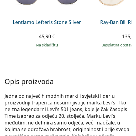
Persol
Prada
Lentiamo Lefteris Stone Silver
Ray-Ban Bill R
Sve marke sunčanih naočala
45,90 €
135,9
na skladištu
Besplatna dostava
Opis proizvoda
Jedna od najvećih modnih marki i svjetski lider u
proizvodnji traperica nesumnjivo je marka Levi's. Tko
ne zna legendarni Levi's 501 Jeans, koje je čak časopis
Time izabrao za odjeću 20. stoljeća. Marku Levi's,
međutim, ne definira samo odjeća, već i naočale, u
kojima se odražava hrabrost, originalnost i prije svega