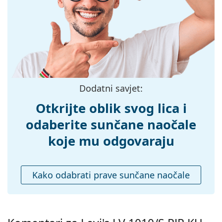
Širina:
137 mm
Dužina drškice:
145 mm
Širina mosta:
21 mm
Težina:
100 g
Prilagodljivi
Ne
Dodatni savjet:
jastučići za nos:
Dodaci
Otkrijte oblik svog lica i
Kutijica:
Da
odaberite sunčane naočale
Krpa za
Da
koje mu odgovaraju
čišćenje:
Ostalo
Kako odabrati prave sunčane naočale
Spol:
Unisex
Kategorija:
Sunčane naočale
Marka:
Levi´s