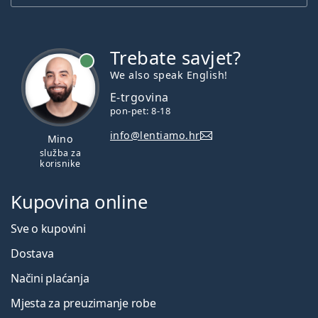
Trebate savjet?
je online
We also speak English!
E-trgovina
pon-pet: 8-18
info@lentiamo.hr
Mino
služba za
korisnike
Kupovina online
Sve o kupovini
Dostava
Načini plaćanja
Mjesta za preuzimanje robe