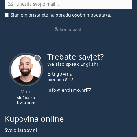
E-mail
Slanjem pristajete na
obradu osobnih podataka
.
Želim novosti
Trebate savjet?
je offline
We also speak English!
E-trgovina
pon-pet: 8-18
info@lentiamo.hr
Mino
služba za
korisnike
Kupovina online
Sve o kupovini