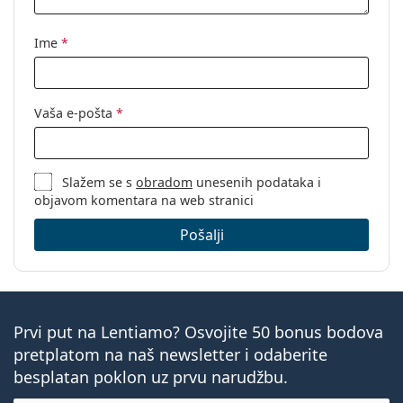
Marka:
Levi´s
Kod:
LV 1027 2F7 21 50
Ime
*
Vaša e-pošta
*
Slažem se s
obradom
unesenih podataka i
objavom komentara na web stranici
Pošalji
Prvi put na Lentiamo? Osvojite 50 bonus bodova
pretplatom na naš newsletter i odaberite
besplatan poklon uz prvu narudžbu.