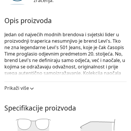
zračenja.
Opis proizvoda
Jedan od najvećih modnih brendova i svjetski lider u
proizvodnji traperica nesumnjivo je brend Levi's. Tko
ne zna legendarne Levi's 501 Jeans, koje je čak časopis
Time proglasio odjevnim predmetom 20. stoljeća. No,
brend Levi's ne definiraju samo odjeća, već i naočale, u
kojima se odražavaju odvažnost, originalnost i prije
svega autentično samoizražavanje. Kolekcija naočala
Levi's je individualna i jedinstvena, tražena među
istinskim ljubiteljima mode.
Prikaži više
Levi's LV 1027 2F7 21 50
su ženske naočale s
dioptrijom.
Specifikacije proizvoda
Iskoristite značajku virtualnog isprobavanja i
pogledajte kako izgledate s naočalama.
Okvir naočala