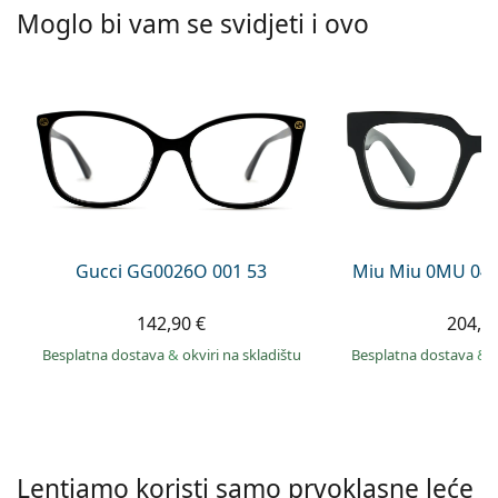
Persol
Moglo bi vam se svidjeti i ovo
Prada
Sve marke sunčanih naočala
Gucci GG0026O 001 53
Miu Miu 0MU 04
142,90 €
204,9
Besplatna dostava
&
okviri na skladištu
Besplatna dostava
&
Lentiamo koristi samo prvoklasne leće